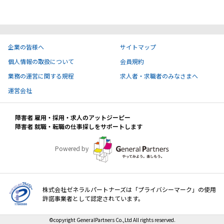
ハイスキルな障害者の転職支援サービス
就労移行支援サービス
就職・転職ノウハウ
企業の皆様へ
サイトマップ
障害のある新卒学生専門の就職エージェントサービス
個人情報の取扱について
会員規約
お問い合わせ・よくある質問
業務の運営に関する規程
求人者・求職者のみなさまへ
運営会社
求人検索・スカウトサービス
お問い合わせ
障害者 雇用・採用・求人のアットジーピー
障害者専門の求人検索・スカウトサービス
障害者 就職・転職の仕事探しをサポートします
よくある質問
Powered by
採用をお考えの企業様はこちら
就労移行支援サービス
株式会社ゼネラルパートナーズは「プライバシーマーク」の使用
メニューを閉じる
障害別専門支援の就労移行支援サービス
許諾事業者として認定されています。
©copyright GeneralPartners Co.,Ltd All rights reserved.