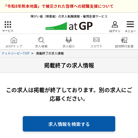
「令和8年熊本地震」で被災された皆様への就職支援について
障がい者（障害者）の求人転職情報・雇用支援サービス
ログイン
メニュー
サービス
障害者雇用のアットジーピー
ログイン
会員登録
atGPトップ
求人検索
求人紹介
スカウト
就労移行支援
無料
サービスラインナップ
アットジーピーTOP
掲載終了の求人情報
掲載終了の求人情報
atGPトップ
就転職支援サービス
障害者専門の就転職支援サービス
各種サービス
この求人は掲載が終了しております。
別の求人にご
応募ください。
求人を検索する
障害者アスリート専門の就転職支援サービス
求人を紹介してもらう
求人情報を検索する
スカウトを受ける