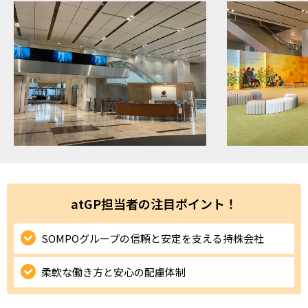
ハイスキルな障害者の転職支援サービス
就労移行支援サービス
就職・転職ノウハウ
障害のある新卒学生専門の就職エージェントサービス
お問い合わせ・よくある質問
求人検索・スカウトサービス
お問い合わせ
障害者専門の求人検索・スカウトサービス
よくある質問
atGP担当者の注目ポイント！
採用をお考えの企業様はこちら
就労移行支援サービス
SOMPOグループの信頼と安定を支える持株会社
メニューを閉じる
障害別専門支援の就労移行支援サービス
柔軟な働き方と安心の配慮体制