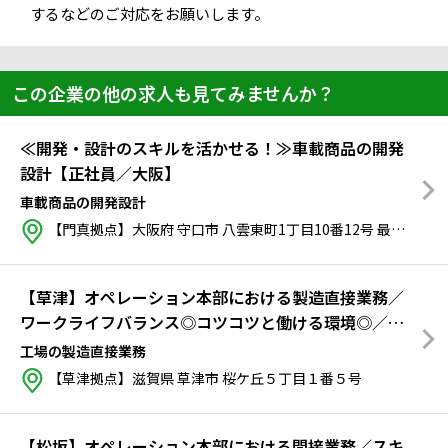
するなどのご対応をお願いします。
この企業の他の求人も見てみませんか？
≪開発・設計のスキルを活かせる！≫車載商品の開発
設計【正社員／大阪】
車載商品の開発設計
【門真拠点】大阪府 守口市 八雲東町1丁目10番12号
最寄り：
京
【草津】オペレーション本部における製造直接業務／
ワークライフバランス◎コツコツと働ける環境◎／拠
点によって交替制勤務あり
工場の製造直接業務
【草津拠点】滋賀県 草津市 桜ケ丘５丁目１番５号
【松坂】オペレーション本部における間接業務／スキ