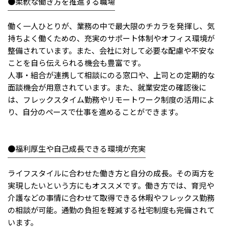
メニューを閉じる
●柔軟な働き方を推進する職場
￣￣￣￣￣￣￣￣￣￣￣￣￣￣
働く一人ひとりが、業務の中で最大限のチカラを発揮し、気
持ちよく働くための、充実のサポート体制やオフィス環境が
整備されています。また、会社に対して必要な配慮や不安な
ことを自ら伝えられる機会も豊富です。
人事・組合が連携して相談にのる窓口や、上司との定期的な
面談機会が用意されています。また、就業安定の確認後に
は、フレックスタイム勤務やリモートワーク制度の活用によ
り、自分のペースで仕事を進めることができます。
●福利厚生や自己成長できる環境が充実
￣￣￣￣￣￣￣￣￣￣￣￣￣￣￣￣￣￣
ライフスタイルに合わせた働き方と自分の成長。その両方を
実現したいという方にもオススメです。働き方では、育児や
介護などの事情に合わせて取得できる休暇やフレックス勤務
の相談が可能。通勤の負担を軽減する社宅制度も完備されて
います。