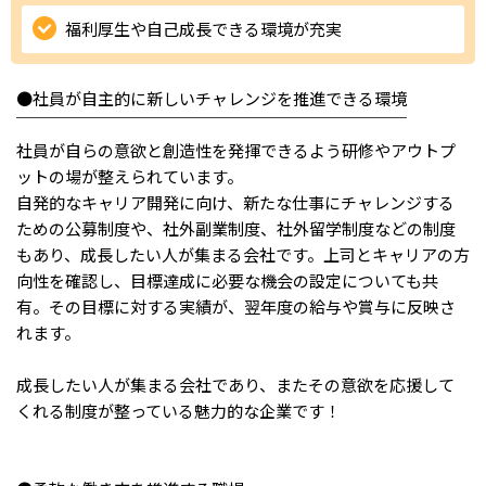
福利厚生や自己成長できる環境が充実
IT・Web制作スキルを身につける就労移行支援サービス
●社員が自主的に新しいチャレンジを推進できる環境
￣￣￣￣￣￣￣￣￣￣￣￣￣￣￣￣￣￣￣￣￣￣￣￣
ソーシャルファームサービス
社員が自らの意欲と創造性を発揮できるよう研修やアウトプ
ットの場が整えられています。
しいたけ生産で実現する
自発的なキャリア開発に向け、新たな仕事にチャレンジする
新しい障害者雇用支援サービス
ための公募制度や、社外副業制度、社外留学制度などの制度
もあり、成長したい人が集まる会社です。上司とキャリアの方
向性を確認し、目標達成に必要な機会の設定についても共
有。その目標に対する実績が、翌年度の給与や賞与に反映さ
ご利用ガイド
れます。
成長したい人が集まる会社であり、またその意欲を応援して
法人向けページ
くれる制度が整っている魅力的な企業です！