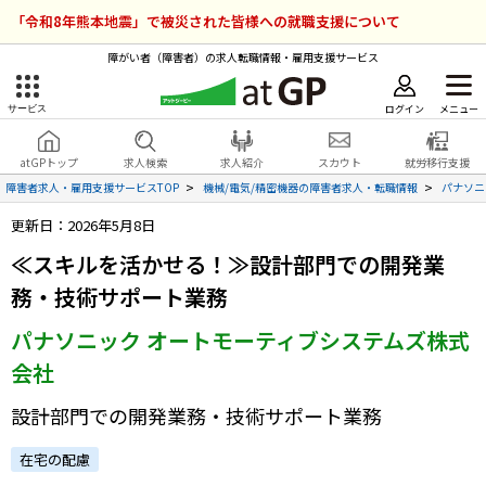
「令和8年熊本地震」で被災された皆様への就職支援について
障がい者（障害者）の求人転職情報・雇用支援サービス
ログイン
メニュー
サービス
障害者雇用のアットジーピー
ログイン
会員登録
atGPトップ
求人検索
求人紹介
スカウト
就労移行支援
無料
サービスラインナップ
障害者求人・雇用支援サービスTOP
機械/電気/精密機器の障害者求人・転職情報
パナソニ
更新日：2026年5月8日
atGPトップ
就転職支援サービス
≪スキルを活かせる！≫設計部門での開発業
障害者専門の就転職支援サービス
務・技術サポート業務
各種サービス
パナソニック オートモーティブシステムズ株式
求人を検索する
会社
障害者アスリート専門の就転職支援サービス
求人を紹介してもらう
設計部門での開発業務・技術サポート業務
在宅の配慮
スカウトを受ける