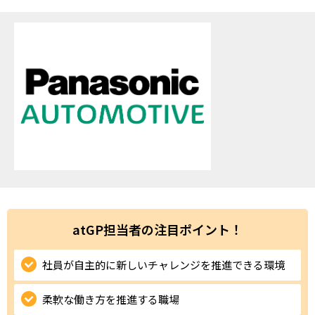
ハイスキルな障害者の転職支援サービス
就労移行支援サービス
就職・転職ノウハウ
障害のある新卒学生専門の就職エージェントサービス
お問い合わせ・よくある質問
求人検索・スカウトサービス
お問い合わせ
障害者専門の求人検索・スカウトサービス
よくある質問
採用をお考えの企業様はこちら
atGP担当者の注目ポイント！
就労移行支援サービス
社員が自主的に新しいチャレンジを推進できる環境
メニューを閉じる
障害別専門支援の就労移行支援サービス
柔軟な働き方を推進する職場