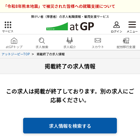
「令和8年熊本地震」で被災された皆様への就職支援について
障がい者（障害者）の求人転職情報・雇用支援サービス
ログイン
メニュー
サービス
障害者雇用のアットジーピー
ログイン
会員登録
atGPトップ
求人検索
求人紹介
スカウト
就労移行支援
無料
サービスラインナップ
アットジーピーTOP
掲載終了の求人情報
掲載終了の求人情報
atGPトップ
就転職支援サービス
障害者専門の就転職支援サービス
各種サービス
この求人は掲載が終了しております。
別の求人にご
応募ください。
求人を検索する
障害者アスリート専門の就転職支援サービス
求人を紹介してもらう
求人情報を検索する
スカウトを受ける