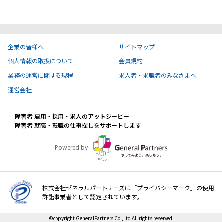
ハイスキルな障害者の転職支援サービス
就労移行支援サービス
就職・転職ノウハウ
企業の皆様へ
サイトマップ
障害のある新卒学生専門の就職エージェントサービス
個人情報の取扱について
会員規約
お問い合わせ・よくある質問
業務の運営に関する規程
求人者・求職者のみなさまへ
運営会社
求人検索・スカウトサービス
お問い合わせ
障害者 雇用・採用・求人のアットジーピー
障害者専門の求人検索・スカウトサービス
障害者 就職・転職の仕事探しをサポートします
よくある質問
Powered by
採用をお考えの企業様はこちら
就労移行支援サービス
株式会社ゼネラルパートナーズは「プライバシーマーク」の使用
メニューを閉じる
障害別専門支援の就労移行支援サービス
許諾事業者として認定されています。
©copyright GeneralPartners Co.,Ltd All rights reserved.