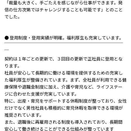
メニューを閉じる
「裁量も大きく、手ごたえを感じながら仕事ができます。発
信の仕方次第ではチャレンジすることも可能です」とのこと
でした。
● 登用制度・登用実績が明確。福利厚生も充実しています。
￣￣￣￣￣￣￣￣￣￣￣￣￣￣￣￣￣￣￣￣￣￣￣￣￣￣￣
￣
契約は１年ごとの更新で、３回目の更新で正社員に登用とな
ります。
社員が安心して長期的に働ける環境を提供するための充実し
た福利厚生が整備されています。まず、全社員が利用できる健
康保険や退職金制度に加え、介護や育児など、ライフステー
ジに合わせた支援が充実しています。
特に、出産・育児をサポートする休暇制度が整っており、女性
だけでなく男性社員も積極的に育児休暇を取得できる環境が
推奨されています。
また、退職後に再雇用される制度も導入されており、長期間
安心して働き続けることができる仕組みが整っています