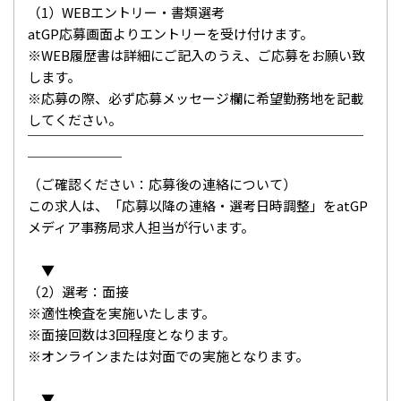
（1）WEBエントリー・書類選考
atGP応募画面よりエントリーを受け付けます。
※WEB履歴書は詳細にご記入のうえ、ご応募をお願い致
します。
※応募の際、必ず応募メッセージ欄に希望勤務地を記載
してください。
￣￣￣￣￣￣￣￣￣￣￣￣￣￣￣￣￣￣￣￣￣￣￣￣￣
￣￣￣￣￣￣￣
（ご確認ください：応募後の連絡について）
この求人は、「応募以降の連絡・選考日時調整」をatGP
メディア事務局求人担当が行います。
▼
（2）選考：面接
※適性検査を実施いたします。
※面接回数は3回程度となります。
※オンラインまたは対面での実施となります。
▼