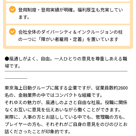
登用制度・登用実績が明確。福利厚生も充実してい
IT・Web制作スキルを身につける就労移行支援サービス
ます。
会社全体のダイバーシティ＆インクルージョンの柱
ソーシャルファームサービス
の一つに「障がい者雇用・定着」を置いています
しいたけ生産で実現する
新しい障害者雇用支援サービス
●風通しがよく、自由。一人ひとりの意見を尊重しあえる職
場です。
￣￣￣￣￣￣￣￣￣￣￣￣￣￣￣￣￣￣￣￣￣￣￣￣￣￣￣
￣￣￣￣￣
東京海上日動グループに属する企業ですが、従業員数約2600
ご利用ガイド
名の、金融業界の中ではコンパクトな組織です。
それゆえの魅力が、風通しのよさと自由な社風。役職に関係
なくお互いに意見を伝えあいながら働くことができます。
法人向けページ
実際に、人事の方とお話ししている中でも、管理職の方も、
プレイヤーの方も、それぞれがご自身の意見をのびのびとお
話くださったことが印象的です。