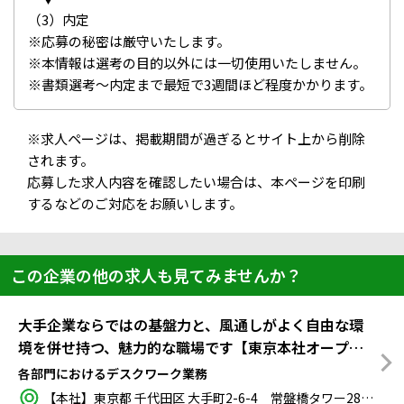
（3）内定
※応募の秘密は厳守いたします。
※本情報は選考の目的以外には一切使用いたしません。
※書類選考～内定まで最短で3週間ほど程度かかります。
※求人ページは、掲載期間が過ぎるとサイト上から削除
されます。
応募した求人内容を確認したい場合は、本ページを印刷
するなどのご対応をお願いします。
この企業の他の求人も見てみませんか？
大手企業ならではの基盤力と、風通しがよく自由な環
境を併せ持つ、魅力的な職場です【東京本社オープン
ポジション／正社員登用あり】
各部門におけるデスクワーク業務
【本社】東京都 千代田区 大手町2-6-4 常盤橋タワー28階
最寄