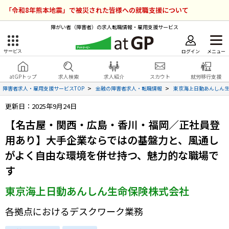
「令和8年熊本地震」で被災された皆様への就職支援について
障がい者（障害者）の求人転職情報・雇用支援サービス
ログイン
メニュー
サービス
障害者雇用のアットジーピー
ログイン
会員登録
atGPトップ
求人検索
求人紹介
スカウト
就労移行支援
無料
サービスラインナップ
障害者求人・雇用支援サービスTOP
金融の障害者求人・転職情報
東京海上日動あんしん
更新日：2025年9月24日
atGPトップ
就転職支援サービス
【名古屋・関西・広島・香川・福岡／正社員登
障害者専門の就転職支援サービス
用あり】大手企業ならではの基盤力と、風通し
各種サービス
がよく自由な環境を併せ持つ、魅力的な職場で
求人を検索する
す
障害者アスリート専門の就転職支援サービス
東京海上日動あんしん生命保険株式会社
求人を紹介してもらう
各拠点におけるデスクワーク業務
スカウトを受ける