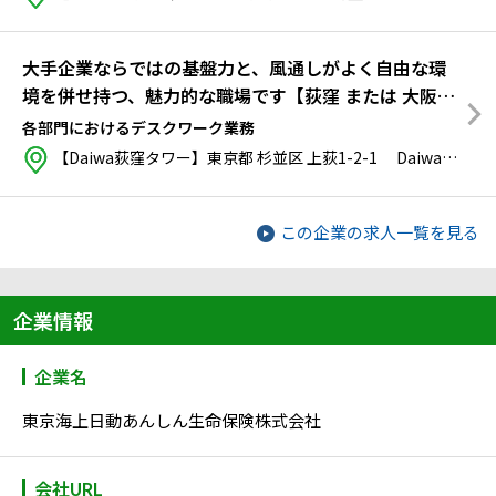
大手企業ならではの基盤力と、風通しがよく自由な環
境を併せ持つ、魅力的な職場です【荻窪 または 大阪京
橋 ／正社員登用あり】
各部門におけるデスクワーク業務
【Daiwa荻窪タワー】東京都 杉並区 上荻1-2-1 Daiwa荻窪タワー
この企業の求人一覧を見る
企業情報
企業名
東京海上日動あんしん生命保険株式会社
会社URL