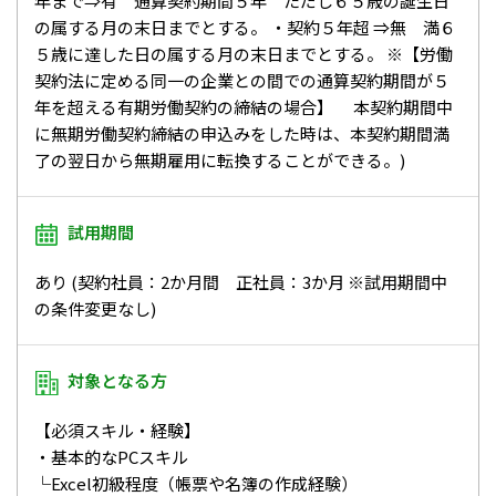
年まで⇒有 通算契約期間５年 ただし６５歳の誕生日
の属する月の末日までとする。 ・契約５年超 ⇒無 満６
５歳に達した日の属する月の末日までとする。 ※【労働
契約法に定める同一の企業との間での通算契約期間が５
年を超える有期労働契約の締結の場合】 本契約期間中
に無期労働契約締結の申込みをした時は、本契約期間満
了の翌日から無期雇用に転換することができる。)
試用期間
あり (契約社員：2か月間 正社員：3か月 ※試用期間中
の条件変更なし)
対象となる方
【必須スキル・経験】
・基本的なPCスキル
└Excel初級程度（帳票や名簿の作成経験）