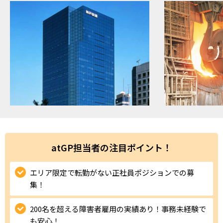
ハイスキルな障害者の転職支援サービス
就労移行支援サービス
就職・転職ノウハウ
障害のある新卒学生専門の就職エージェントサービス
お問い合わせ・よくある質問
求人検索・スカウトサービス
お問い合わせ
障害者専門の求人検索・スカウトサービス
よくある質問
atGP担当者の注目ポイント！
採用をお考えの企業様はこちら
就労移行支援サービス
エリア限定で転勤がない正社員ポジションでの募
集！
メニューを閉じる
障害別専門支援の就労移行支援サービス
200名を超える障害者雇用の実績あり！事務未経験で
も安心！