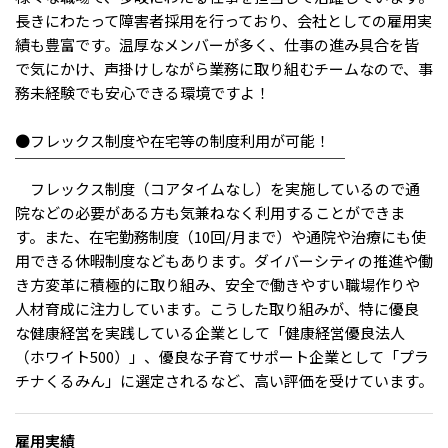
メニューを閉じる
長きにわたって障害者採用を行っており、会社としての雇用実
績も豊富です。温厚なメンバーが多く、仕事の進み具合を皆
で気にかけ、声掛けしながら業務に取り組むチームなので、事
務未経験でも安心できる環境ですよ！
●フレックス制度や在宅等の制度利用が可能！
￣￣￣￣￣￣￣￣￣￣￣￣￣￣￣￣￣￣￣￣￣￣
フレックス制度（コアタイムなし）を実施しているので通
院などの必要がある方も気兼ねなく利用することができま
す。また、在宅勤務制度（10回/月まで）や通院や治療にも使
用できる休暇制度などもあります。ダイバーシティの推進や働
き方変革に積極的に取り組み、安全で働きやすい職場作りや
人材育成に注力しています。こうした取り組みが、特に優良
な健康経営を実践している企業として「健康経営優良法人
（ホワイト500）」、優良な子育てサポート企業として「プラ
チナくるみん」に選定されるなど、高い評価を受けています。
雇用実績