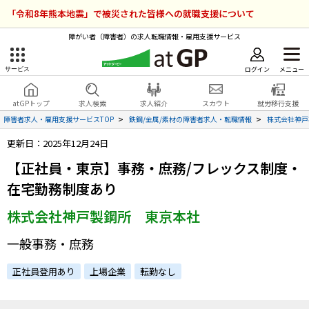
「令和8年熊本地震」で被災された皆様への就職支援について
障がい者（障害者）の求人転職情報・雇用支援サービス
ログイン
メニュー
サービス
障害者雇用のアットジーピー
ログイン
会員登録
atGPトップ
求人検索
求人紹介
スカウト
就労移行支援
無料
サービスラインナップ
障害者求人・雇用支援サービスTOP
鉄鋼/金属/素材の障害者求人・転職情報
株式会社神戸
更新日：2025年12月24日
atGPトップ
就転職支援サービス
【正社員・東京】事務・庶務/フレックス制度・
障害者専門の就転職支援サービス
在宅勤務制度あり
各種サービス
株式会社神戸製鋼所 東京本社
求人を検索する
一般事務・庶務
障害者アスリート専門の就転職支援サービス
求人を紹介してもらう
正社員登用あり
上場企業
転勤なし
スカウトを受ける