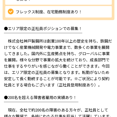
IT・Web制作スキルを身につける就労移行支援サービス
フレックス制度、在宅勤務制度あり！
●エリア限定の正社員ポジションでの募集！
ソーシャルファームサービス
￣￣￣￣￣￣￣￣￣￣￣￣￣￣￣￣￣￣￣￣
株式会社神戸製鋼所は創業100年以上の歴史を持ち、鉄鋼だ
しいたけ生産で実現する
けでなく産業機械開発や電力事業まで、数多くの事業を展開
新しい障害者雇用支援サービス
してきました。国内外に生産拠点を持ち、グローバルに事業
を展開。様々な分野で事業の拡大を続けており、成長部門で
仕事をするやりがいを感じながら働くことができます。今回
は、エリア限定の正社員の募集となります。転勤がないため
安定して長く勤続することが可能です。※ご状況により契約
ご利用ガイド
社員とする場合もございます（正社員登用制度あり）。
法人向けページ
●200名を超える障害者雇用の実績あり！
￣￣￣￣￣￣￣￣￣￣￣￣￣￣￣￣￣￣￣
現在、全社で約200名の障害のある方々が、正社員として
様々な職場で、多岐にわたる仕事を担当して活躍しています。