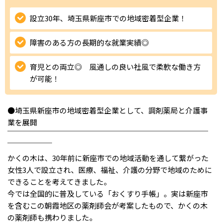
IT・Web制作スキルを身につける就労移行支援サービス
設立30年、埼玉県新座市での地域密着型企業！
障害のある方の長期的な就業実績◎
ソーシャルファームサービス
育児との両立◎ 風通しの良い社風で柔軟な働き方
が可能！
しいたけ生産で実現する
新しい障害者雇用支援サービス
●埼玉県新座市の地域密着型企業として、調剤薬局と介護事
業を展開
￣￣￣￣￣￣￣￣￣￣￣￣￣￣￣￣￣￣￣￣￣￣￣￣￣￣￣
￣￣￣￣￣￣
ご利用ガイド
かくの木は、30年前に新座市での地域活動を通して繋がった
女性3人で設立され、医療、福祉、介護の分野で地域のために
できることを考えてきました。
法人向けページ
今では全国的に普及している「おくすり手帳」。実は新座市
を含むこの朝霞地区の薬剤師会が考案したもので、かくの木
の薬剤師も携わりました。