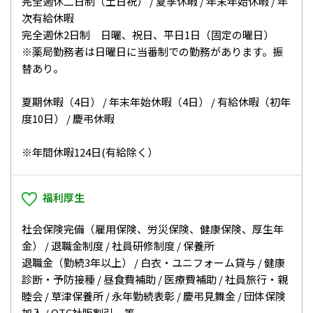
完全週休二日制（土日祝） / 夏季休暇 / 年末年始休暇 / 年
次有給休暇
完全週休2日制 日曜、祝日、平日1日（固定の曜日）
※薬局勤務者は日曜日に当番制での勤務があります。振
替あり。
夏期休暇（4日） / 年末年始休暇（4日） / 有給休暇（初年
度10日） / 慶弔休暇
※年間休暇124日(有給除く）
福利厚生
社会保険完備（雇用保険、労災保険、健康保険、厚生年
金） / 退職金制度 / 社員研修制度 / 保養所
退職金（勤続3年以上） / 白衣・ユニフォーム貸与 / 健康
診断・予防接種 / 昼食費補助 / 医療費補助 / 社員旅行・親
睦会 / 草津保養所 / 永年勤続表彰 / 慶弔見舞金 / 団体保険
加入 / OTC社販割引 等