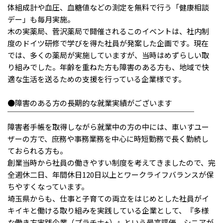
メニューを閉じる
体組成計や血圧、血糖値などの測定を無料で行う「健康相談
デー」も毎月実施。
木の実薬局、菅沢薬局で開催されるこのイベントは、社内制
度のドイツ研修で学びを得た社員が発案した企画です。現在
では、多くの薬局が実施していますが、当時はめずらしい取
り組みでした。年齢を重ねた方も障害のある方も、地域で快
適な生活を送るための支援を行っている企業様です。
●障害のある方の長期的な就業実績がございます
￣￣￣￣￣￣￣￣￣￣￣￣￣￣￣￣￣￣￣￣￣￣￣￣￣
障害者手帳を取得しながら就業中の方の中には、車いすユー
ザーの方で、庶務や事務業務を中心に時短勤務で長く勤続し
ておられる方も。
創業当時から社員の働きやすい制度を考えてきましたので、完
全週休二日、年間休日120日以上とワークライフバランスが保
ちやすくなっています。
埼玉県からも、仕事と子育ての両立をはじめとした社員がイ
キイキと働ける取り組みを実践している企業として、『多様
な働き方実践企業（プラチナ+）』という最高評価、シニアが