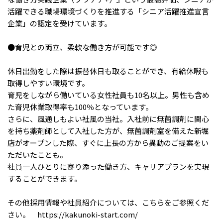
活躍できる職場環境づくりを推進する「シニア活躍推進宣言
企業」の認定を受けています。
●育児との両立、柔軟な働き方が可能です◎
￣￣￣￣￣￣￣￣￣￣￣￣￣￣￣￣￣￣￣￣￣
休日出勤をした際は振替休日も取ることができ、有給休暇も
取得しやすい環境です。
育児をしながら働いている女性社員も10名以上。男性も含め
た育児休業取得率も100％となっています。
さらに、風通しもよい社風の当社。入社前に無菌調剤に関心
を持ち薬剤師として入社した方が、無菌調剤室を備えた新堀
店がオープンした際、すぐに上長の方から異動のご提案をい
ただいたことも。
社員一人ひとりに寄り添った働き方、キャリアプランを実現
することができます。
その他採用情報や社員紹介については、こちらをご参照くだ
さい。 https://kakunoki-start.com/