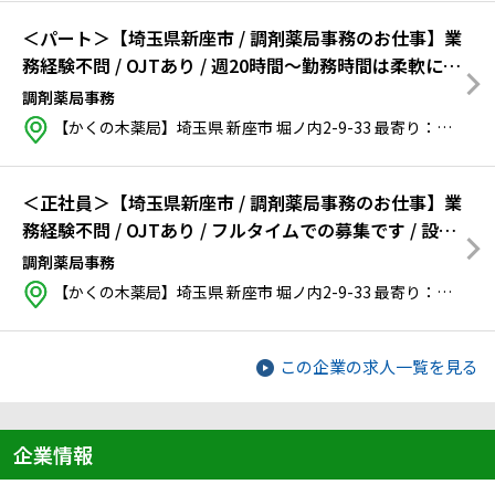
＜パート＞【埼玉県新座市 / 調剤薬局事務のお仕事】業
務経験不問 / OJTあり / 週20時間～勤務時間は柔軟に相
談可能 / 正社員登用制度あり / 設立30年の企業で長期的
調剤薬局事務
な就業を目指しませんか？
【かくの木薬局】埼玉県 新座市 堀ノ内2-9-33
最寄り：
西武池袋
＜正社員＞【埼玉県新座市 / 調剤薬局事務のお仕事】業
務経験不問 / OJTあり / フルタイムでの募集です / 設立
30年の企業で長期的な就業を目指しませんか？
調剤薬局事務
【かくの木薬局】埼玉県 新座市 堀ノ内2-9-33
最寄り：
西武池袋
この企業の求人一覧を見る
企業情報