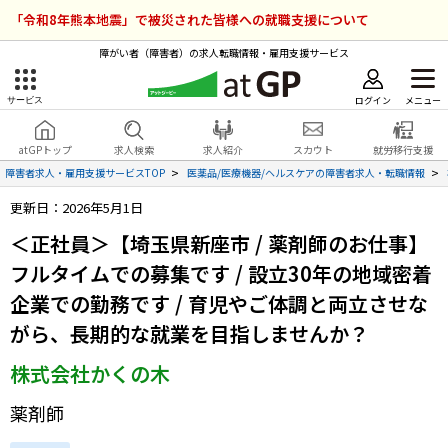
「令和8年熊本地震」で被災された皆様への就職支援について
障がい者（障害者）の求人転職情報・雇用支援サービス
ログイン
メニュー
サービス
障害者雇用のアットジーピー
ログイン
会員登録
atGPトップ
求人検索
求人紹介
スカウト
就労移行支援
無料
サービスラインナップ
障害者求人・雇用支援サービスTOP
医薬品/医療機器/ヘルスケアの障害者求人・転職情報
更新日：2026年5月1日
atGPトップ
就転職支援サービス
＜正社員＞【埼玉県新座市 / 薬剤師のお仕事】
障害者専門の就転職支援サービス
フルタイムでの募集です / 設立30年の地域密着
各種サービス
企業での勤務です / 育児やご体調と両立させな
求人を検索する
がら、長期的な就業を目指しませんか？
障害者アスリート専門の就転職支援サービス
株式会社かくの木
求人を紹介してもらう
薬剤師
スカウトを受ける