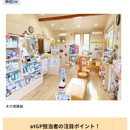
ハイスキルな障害者の転職支援サービス
時短OK
就労移行支援サービス
就職・転職ノウハウ
障害のある新卒学生専門の就職エージェントサービス
お問い合わせ・よくある質問
求人検索・スカウトサービス
お問い合わせ
障害者専門の求人検索・スカウトサービス
よくある質問
採用をお考えの企業様はこちら
就労移行支援サービス
木の実薬局
メニューを閉じる
障害別専門支援の就労移行支援サービス
atGP担当者の注目ポイント！