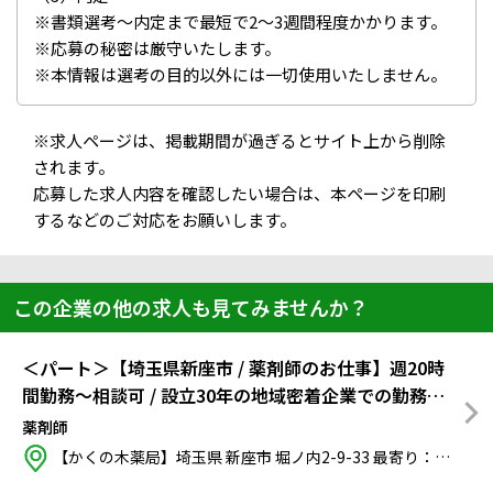
※書類選考～内定まで最短で2～3週間程度かかります。
※応募の秘密は厳守いたします。
※本情報は選考の目的以外には一切使用いたしません。
※求人ページは、掲載期間が過ぎるとサイト上から削除
されます。
応募した求人内容を確認したい場合は、本ページを印刷
するなどのご対応をお願いします。
この企業の他の求人も見てみませんか？
＜パート＞【埼玉県新座市 / 薬剤師のお仕事】週20時
間勤務～相談可 / 設立30年の地域密着企業での勤務で
す / 育児やご体調と両立させながら、長期的な就業を目
薬剤師
指しませんか？
【かくの木薬局】埼玉県 新座市 堀ノ内2-9-33
最寄り：
西武池袋