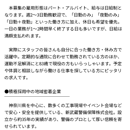
メニューを閉じる
￣￣￣￣￣￣￣￣￣￣￣￣￣￣￣￣￣￣
本募集の雇用形態はパート・アルバイト、給与は日給制と
なります。週2～3日勤務歓迎で、「日勤のみ」「夜勤のみ」
「日勤＋夜勤」といった働き方に加え、休日も希望を優先。
一日の業務が1～2時間早く終了する日も多いですが、日給は
満額支払われます。
実際にスタッフの皆さんも自分に合った働き方・休み方で
活躍中。定期的な通院に合わせて勤務されている方のほか、
運動不足解消にと83歳で現役の方もいらっしゃいます。予定
や体調と相談しながら働ける仕事を探している方にピッタリ
の求人です。
●積極採用中の地域密着企業
￣￣￣￣￣￣￣￣￣￣￣￣￣￣￣
神奈川県を中心に、数多くの工事現場やイベント会場など
で安心・安全を提供している、新武蔵警備保障株式会社。設
立から約35年の実績があり、警備のプロとして厚い信頼を寄
せられています。