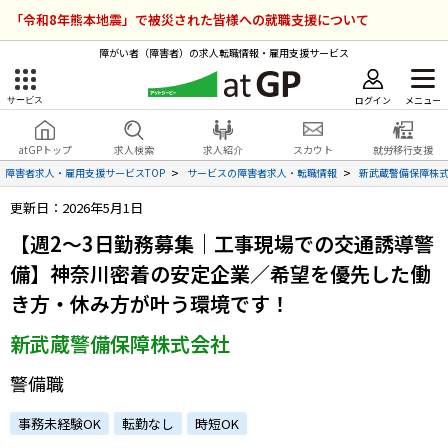
「令和8年熊本地震」で被災された皆様への就職支援について
障がい者（障害者）の求人転職情報・雇用支援サービス
ログイン
メニュー
サービス
障害者雇用のアットジーピー
ログイン
会員登録
atGPトップ
求人検索
求人紹介
スカウト
就労移行支援
無料
サービスラインナップ
障害者求人・雇用支援サービスTOP
サービスの障害者求人・転職情報
新武蔵警備保障株
更新日：2026年5月1日
atGPトップ
就転職支援サービス
【週2～3日勤務募集｜工事現場での交通誘導警
障害者専門の就転職支援サービス
備】神奈川密着の安定企業／希望を優先した働
各種サービス
き方・休み方が叶う環境です！
求人を検索する
新武蔵警備保障株式会社
障害者アスリート専門の就転職支援サービス
求人を紹介してもらう
警備職
事務未経験OK
転勤なし
時短OK
スカウトを受ける