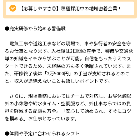
【応募しやすさ◎】積極採用中の地域密着企業！
IT・Web制作スキルを身につける就労移行支援サービス
●充実研修から始める警備職
￣￣￣￣￣￣￣￣￣￣￣￣￣￣￣￣
ソーシャルファームサービス
電気工事や道路工事などの現場で、車や歩行者の安全を守
るお仕事となります。入社後は3日間の座学で、警備や交通誘
しいたけ生産で実現する
導の知識をイチから学ぶことが可能。自信をもったうえでス
新しい障害者雇用支援サービス
タートできるため、未経験の方も多く活躍されています。ま
た、研修終了後は「2万5000円」の手当が支給されるとのこ
と。収入が途絶えないことも嬉しいポイントです。
ご利用ガイド
さらに、現場業務においてはチームで対応し、お昼休憩以
外の小休憩や給水タイム・空調服など、外仕事ならではの負
担を軽減する配慮も万全。「安心して始められ、すぐにコツ
法人向けページ
を掴める」お仕事となっています。
●体調や予定に合わせられるシフト