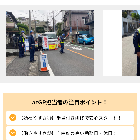
ハイスキルな障害者の転職支援サービス
就労移行支援サービス
就職・転職ノウハウ
障害のある新卒学生専門の就職エージェントサービス
お問い合わせ・よくある質問
求人検索・スカウトサービス
お問い合わせ
障害者専門の求人検索・スカウトサービス
よくある質問
採用をお考えの企業様はこちら
atGP担当者の注目ポイント！
就労移行支援サービス
【始めやすさ◎】手当付き研修で安心スタート！
メニューを閉じる
障害別専門支援の就労移行支援サービス
【働きやすさ◎】自由度の高い勤務日・休日！