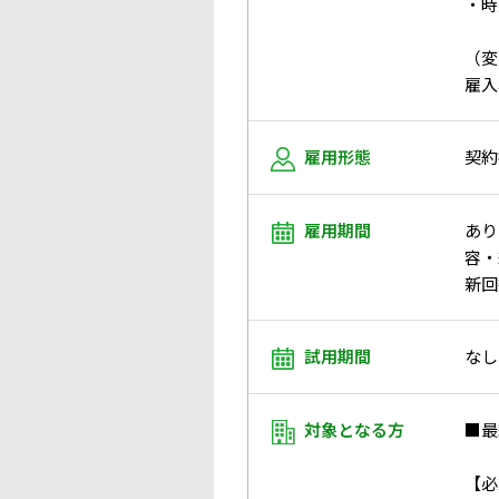
・時
（変
雇入
雇用形態
契約
雇用期間
あり
容・
新回
試用期間
なし
対象となる方
■最
【必