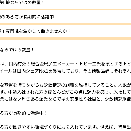
鋭組織ならではの裁量！
害のある方が長期的に活躍中！
能！専門性を生かして働きませんか？
ならではの裁量！
￣￣￣￣￣￣￣￣
は、国内有数の総合金属加工メーカー・トピー工業を核とするト
イールは国内シェアNo.1を獲得しており、その他製品群もそれぞ
な基盤を持ちながらも少数精鋭の組織を維持していること。人数が
す。中途入社された方のほとんどがこの点に魅力を感じ、入社して
業にはない歴史ある企業ならではの安定性や社風と、少数精鋭組織
る方が長期的に活躍中！
￣￣￣￣￣￣￣￣￣￣￣
る方が働きやすい環境づくりに力を入れています。例えば、時差出