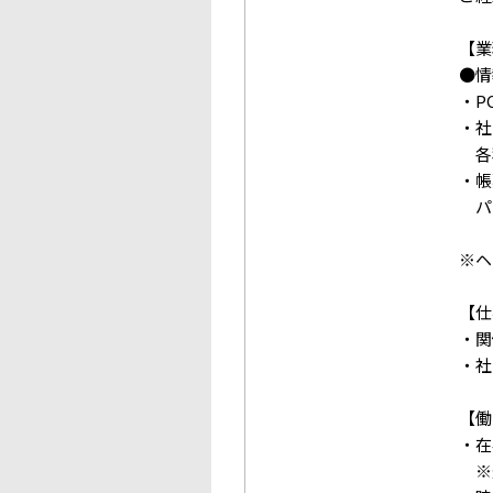
【業
●情
・P
・社
各種
・帳
パ
※ヘ
【仕
・関
・社
【働
・在
※通