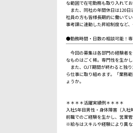
な範囲で在宅勤務も取り入れてお
また、同社の年間休日は120日
社員の方も皆様長期的に働いてい
事考課に連動した昇給制度など、
●勤務時間・日数の相談可能！専
￣￣￣￣￣￣￣￣￣￣￣￣￣￣￣
今回の募集は各部門の経験者を
なものはごく稀。専門性を生かし
また、OJT期間が終わると独り
ら仕事に取り組めます。「業務範
ょうか。
＊＊＊＊活躍実績例＊＊＊＊
入社5年目男性・身体障害（入社時
前職でのご経験を生かし、営業管
※給与はスキルや経験により異な