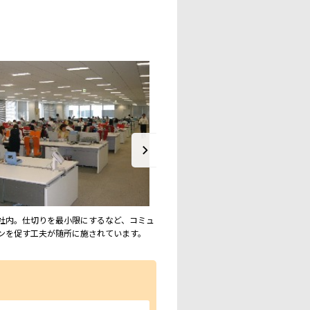
社内。仕切りを最小限にするなど、コミュ
鉄鋼・機械部品に強みを持つトピー工
ンを促す工夫が随所に施されています。
門商社です