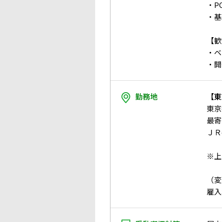
・P
・基
【歓
・ベ
・開
勤務地
【東
東京
最寄
ＪＲ
※上
（変
雇入