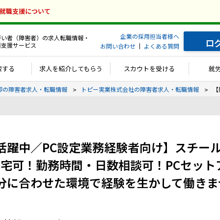
の就職支援について
企業の採用担当者様へ
がい者（障害者）の求人転職情報・
ロ
用支援サービス
お問い合わせ
よくある質問
索する
求人を紹介してもらう
スカウトを受ける
就
卸の障害者求人・転職情報
トピー実業株式会社の障害者求人・転職情報
【
活躍中／PC設定業務経験者向け】スチー
で在宅可！勤務時間・日数相談可！PCセッ
分に合わせた環境で経験を生かして働きま