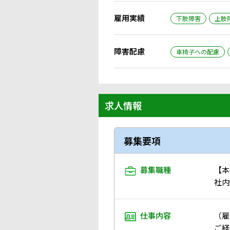
雇用実績
下肢障害
上肢
障害配慮
車椅子への配慮
求人情報
募集要項
募集職種
【本
社内
仕事内容
（雇
ご経