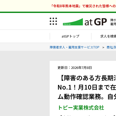
「令和8年熊本地震」で被災された皆様へ
障
雇
atGPトップ
求人を検
障害者求人・雇用支援サービスTOP
商社/
更新日：2026年7月8日
【障害のある方長期
No.1！月10日ま
ム動作確認業務。自
トピー実業株式会社