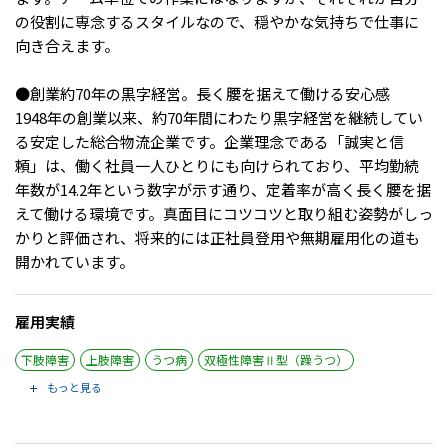
メニューを閉じる
の役割に専念するスタイルなので、穏やかな気持ちで仕事に
向き合えます。
●創業約70年の黒字経営。長く腰を据えて働ける安心感
1948年の創業以来、約70年間にわたり黒字経営を継続してい
る安定した総合物流企業です。企業理念である「誠実と信
頼」は、働く社員一人ひとりにも向けられており、平均勤続
年数が14.2年という数字が示す通り、定着率が高く長く腰を据
えて働ける環境です。真面目にコツコツと取り組む姿勢がしっ
かりと評価され、将来的には正社員登用や無期雇用化の道も
開かれています。
雇用実績
下肢障害
上肢障害
うつ病
双極性障害Ⅱ型（躁うつ）
もっと見る