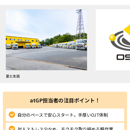
ハイスキルな障害者の転職支援サービス
就労移行支援サービス
就職・転職ノウハウ
障害のある新卒学生専門の就職エージェントサービス
お問い合わせ・よくある質問
求人検索・スカウトサービス
お問い合わせ
障害者専門の求人検索・スカウトサービス
よくある質問
富士支店
採用をお考えの企業様はこちら
就労移行支援サービス
atGP担当者の注目ポイント！
メニューを閉じる
障害別専門支援の就労移行支援サービス
自分のペースで安心スタート。手厚いOJT体制
対人ストレス少なめ。モクモク取り組める軽作業