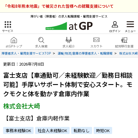
「令和8年熊本地震」で被災された皆様への就職支援について
障がい者（障害者）の求人転職情報・雇用支援サービス
ログイン
メニュー
サービス
障害者雇用のアットジーピー
ログイン
会員登録
atGPトップ
求人検索
求人紹介
スカウト
就労移行支援
無料
サービスラインナップ
障害者求人・雇用支援サービスTOP
運輸/物流/倉庫の障害者求人・転職情報
株式会社大崎
更新日：2026年7月8日
atGPトップ
就転職支援サービス
富士支店【車通勤可／未経験歓迎／勤務日相談
障害者専門の就転職支援サービス
可能】手厚いサポート体制で安心スタート。モ
各種サービス
クモクと体を動かす倉庫内作業
求人を検索する
株式会社大崎
障害者アスリート専門の就転職支援サービス
求人を紹介してもらう
【富士支店】倉庫内軽作業
事務未経験OK
社会人未経験OK
転勤なし
時短OK
スカウトを受ける