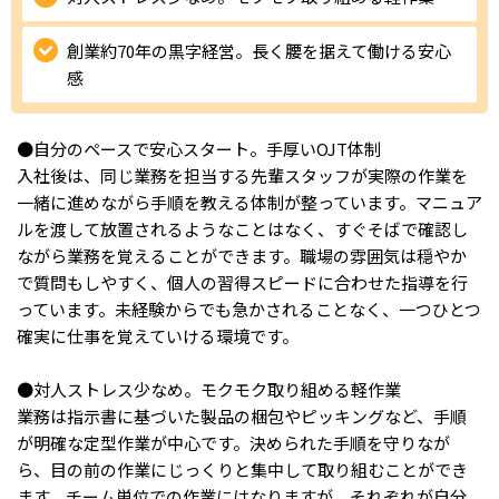
IT・Web制作スキルを身につける就労移行支援サービス
創業約70年の黒字経営。長く腰を据えて働ける安心
感
ソーシャルファームサービス
●自分のペースで安心スタート。手厚いOJT体制
入社後は、同じ業務を担当する先輩スタッフが実際の作業を
しいたけ生産で実現する
一緒に進めながら手順を教える体制が整っています。マニュア
新しい障害者雇用支援サービス
ルを渡して放置されるようなことはなく、すぐそばで確認し
ながら業務を覚えることができます。職場の雰囲気は穏やか
で質問もしやすく、個人の習得スピードに合わせた指導を行
っています。未経験からでも急かされることなく、一つひとつ
確実に仕事を覚えていける環境です。
ご利用ガイド
●対人ストレス少なめ。モクモク取り組める軽作業
法人向けページ
業務は指示書に基づいた製品の梱包やピッキングなど、手順
が明確な定型作業が中心です。決められた手順を守りなが
ら、目の前の作業にじっくりと集中して取り組むことができ
ます。チーム単位での作業にはなりますが、それぞれが自分