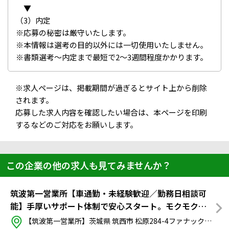
▼
（3）内定
※応募の秘密は厳守いたします。
※本情報は選考の目的以外には一切使用いたしません。
※書類選考～内定まで最短で2～3週間程度かかります。
※求人ページは、掲載期間が過ぎるとサイト上から削除
されます。
応募した求人内容を確認したい場合は、本ページを印刷
するなどのご対応をお願いします。
この企業の他の求人も見てみませんか？
筑波第一営業所【車通勤・未経験歓迎／勤務日相談可
能】手厚いサポート体制で安心スタート。モクモクと
体を動かす倉庫内作業（土日祝休み）
【筑波第一営業所】茨城県 筑西市 松原284-4ファナック筑波工場TB10棟 完成品倉庫内 ※勤務先工場の規定により、自動車通勤のみ可能（バイク・自転車・徒歩通勤不可）