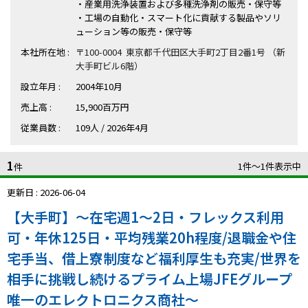
ハイスキルな障害者の転職支援サービス
・産業用洗浄装置および多種洗浄剤の販売・保守等
・工場の自動化・スマート化に貢献する製品やソリ
就労移行支援サービス
ューション等の販売・保守等
本社所在地 :
〒100-0004 東京都千代田区大手町2丁目2番1号 （新
就職・転職ノウハウ
大手町ビル6階）
障害のある新卒学生専門の就職エージェントサービス
設立年月 :
2004年10月
お問い合わせ・よくある質問
売上高 :
15,900百万円
従業員数 :
109人 / 2026年4月
求人検索・スカウトサービス
お問い合わせ
1
1件〜1件表示中
障害者専門の求人検索・スカウトサービス
件
よくある質問
更新日 : 2026-06-04
採用をお考えの企業様はこちら
【大手町】～在宅週1～2日・フレックス利用
就労移行支援サービス
可・年休125日・平均残業20h程度/退職金や住
宅手当、借上寮制度など福利厚生も充実/世界を
メニューを閉じる
障害別専門支援の就労移行支援サービス
相手に挑戦し続けるプライム上場JFEグループ
唯一のエレクトロニクス商社～