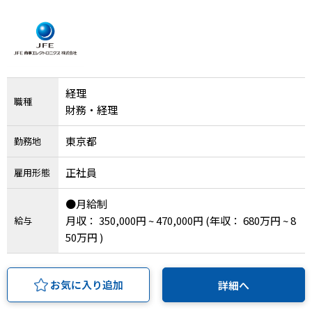
IT・Web制作スキルを身につける就労移行支援サービス
ソーシャルファームサービス
経理
職種
財務・経理
しいたけ生産で実現する
新しい障害者雇用支援サービス
東京都
勤務地
正社員
雇用形態
●月給制
ご利用ガイド
月収： 350,000円 ~ 470,000円
(年収： 680万円 ~ 8
給与
50万円 )
法人向けページ
お気に入り追加
詳細へ