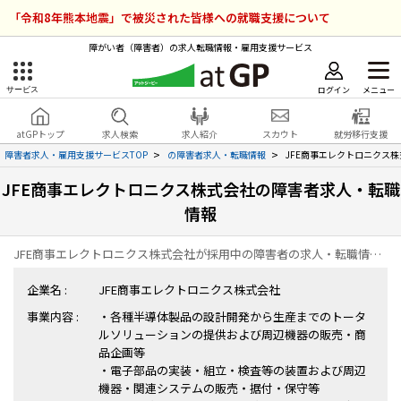
「令和8年熊本地震」で被災された皆様への就職支援について
障がい者（障害者）の求人転職情報・雇用支援サービス
ログイン
メニュー
サービス
障害者雇用のアットジーピー
ログイン
会員登録
atGPトップ
求人検索
求人紹介
スカウト
就労移行支援
無料
サービスラインナップ
障害者求人・雇用支援サービスTOP
の障害者求人・転職情報
JFE商事エレクトロニクス
JFE商事エレクトロニクス株式会社の障害者求人・転職
atGPトップ
就転職支援サービス
情報
障害者専門の就転職支援サービス
各種サービス
JFE商事エレクトロニクス株式会社が採用中の障害者の求人・転職情報の一覧ページです。
企業名 :
JFE商事エレクトロニクス株式会社
求人を検索する
事業内容 :
・各種半導体製品の設計開発から生産までのトータ
障害者アスリート専門の就転職支援サービス
ルソリューションの提供および周辺機器の販売・商
求人を紹介してもらう
品企画等
・電子部品の実装・組立・検査等の装置および周辺
スカウトを受ける
機器・関連システムの販売・据付・保守等