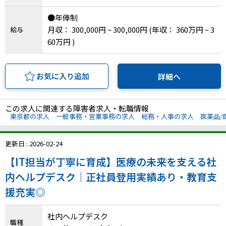
IT・Web制作スキルを身につける就労移行支援サービス
●年俸制
月収： 300,000円 ~ 300,000円
(年収： 360万円 ~ 3
給与
60万円 )
ソーシャルファームサービス
お気に入り追加
詳細へ
しいたけ生産で実現する
新しい障害者雇用支援サービス
この求人に関連する障害者求人・転職情報
東京都の求人
一般事務・営業事務の求人
総務・人事の求人
医薬品/
更新日 : 2026-02-24
ご利用ガイド
【IT担当が丁寧に育成】医療の未来を支える社
内ヘルプデスク｜正社員登用実績あり・教育支
法人向けページ
援充実◎
社内ヘルプデスク
職種