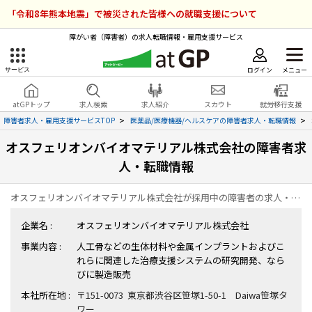
「令和8年熊本地震」で被災された皆様への就職支援について
障がい者（障害者）の求人転職情報・雇用支援サービス
ログイン
メニュー
サービス
障害者雇用のアットジーピー
ログイン
会員登録
atGPトップ
求人検索
求人紹介
スカウト
就労移行支援
無料
サービスラインナップ
障害者求人・雇用支援サービスTOP
医薬品/医療機器/ヘルスケアの障害者求人・転職情報
オスフェリオンバイオマテリアル株式会社の障害者求
atGPトップ
就転職支援サービス
人・転職情報
障害者専門の就転職支援サービス
各種サービス
オスフェリオンバイオマテリアル株式会社が採用中の障害者の求人・転職情報の一覧ページです。
企業名 :
オスフェリオンバイオマテリアル株式会社
求人を検索する
事業内容 :
人工骨などの生体材料や金属インプラントおよびこ
障害者アスリート専門の就転職支援サービス
れらに関連した治療支援システムの研究開発、なら
求人を紹介してもらう
びに製造販売
本社所在地 :
〒151-0073 東京都渋谷区笹塚1-50-1 Daiwa笹塚タ
スカウトを受ける
ワー