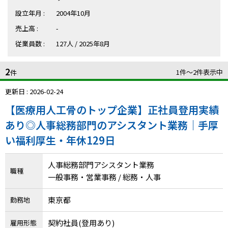
ハイスキルな障害者の転職支援サービス
設立年月 :
2004年10月
就労移行支援サービス
売上高 :
-
従業員数 :
127人 / 2025年8月
就職・転職ノウハウ
障害のある新卒学生専門の就職エージェントサービス
2
1件〜2件表示中
件
お問い合わせ・よくある質問
更新日 : 2026-02-24
求人検索・スカウトサービス
お問い合わせ
【医療用人工骨のトップ企業】正社員登用実績
あり◎人事総務部門のアシスタント業務｜手厚
障害者専門の求人検索・スカウトサービス
よくある質問
い福利厚生・年休129日
採用をお考えの企業様はこちら
人事総務部門アシスタント業務
職種
就労移行支援サービス
一般事務・営業事務 / 総務・人事
メニューを閉じる
障害別専門支援の就労移行支援サービス
東京都
勤務地
契約社員(登用あり)
雇用形態