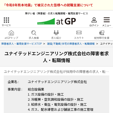
「令和8年熊本地震」で被災された皆様への就職支援について
障がい者（障害者）の求人転職情報・雇用支援サービス
ログイン
メニュー
サービス
障害者雇用のアットジーピー
ログイン
会員登録
atGPトップ
求人検索
求人紹介
スカウト
就労移行支援
無料
サービスラインナップ
障害者求人・雇用支援サービスTOP
建設/不動産/住宅の障害者求人・転職情報
ユナイテッ
ユナイテッドエンジニアリング株式会社の障害者求
atGPトップ
就転職支援サービス
人・転職情報
障害者専門の就転職支援サービス
各種サービス
ユナイテッドエンジニアリング株式会社が採用中の障害者の求人・転職情報の一覧ページです。
企業名 :
ユナイテッドエンジニアリング株式会社
求人を検索する
事業内容 :
総合設備業
障害者アスリート専門の就転職支援サービス
1. ガス設備の設計・施工
求人を紹介してもらう
2. 冷暖房・空気調和設備の設計・施工
3. 給排水・衛生・電気設備の設計・施工
スカウトを受ける
4. ガス、配水導管および舗装工事の施工管理