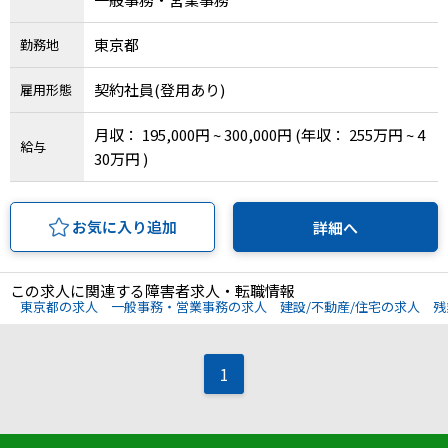
IT・Web制作スキルを身につける就労移行支援サービス
東京都
勤務地
契約社員(登用あり)
雇用形態
ソーシャルファームサービス
月収： 195,000円 ~ 300,000円
(年収： 255万円 ~ 4
給与
30万円 )
しいたけ生産で実現する
新しい障害者雇用支援サービス
お気に入り追加
詳細へ
この求人に関連する障害者求人・転職情報
ご利用ガイド
東京都の求人
一般事務・営業事務の求人
建設/不動産/住宅の求人
残
法人向けページ
1