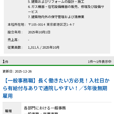
ハイスキルな障害者の転職支援サービス
5. 建築およびリフォームの設計・施工
6. ガス機器・住宅設備機器の販売、修理及び設備サ
就労移行支援サービス
ービス
7. 建築物内外の保守管理および清掃業
就職・転職ノウハウ
本社所在地 :
〒105-0014 東京都港区芝1-4-7
障害のある新卒学生専門の就職エージェントサービス
設立年月 :
2025年10月1日
お問い合わせ・よくある質問
売上高 :
-
従業員数 :
1,311人 / 2025年10月
求人検索・スカウトサービス
お問い合わせ
1
1件〜1件表示中
障害者専門の求人検索・スカウトサービス
件
よくある質問
更新日 : 2025-12-26
採用をお考えの企業様はこちら
【一般事務職】長く働きたい方必見！入社日か
就労移行支援サービス
ら有給付与ありで通院しやすい！／5年後無期
雇用
メニューを閉じる
障害別専門支援の就労移行支援サービス
各部門における一般事務
職種
一般事務・営業事務