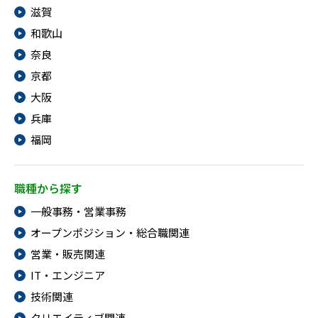
滋賀
IT・Web制作スキルを身につける就労移行支援サービス
和歌山
奈良
京都
ソーシャルファームサービス
大阪
兵庫
しいたけ生産で実現する
新しい障害者雇用支援サービス
福岡
職種から探す
一般事務・営業事務
ご利用ガイド
オープンポジション・総合職関連
営業・販売関連
法人向けページ
IT・エンジニア
技術関連
クリエイティブ関連