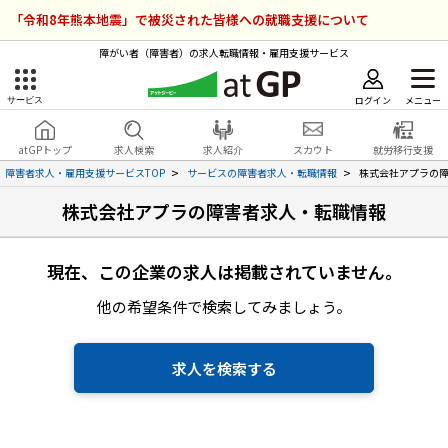
「令和8年熊本地震」で被災された皆様への就職支援について
障がい者（障害者）の求人転職情報・雇用支援サービス
ログイン
メニュー
サービス
障害者雇用のアットジーピー
ログイン
会員登録
atGPトップ
求人検索
求人紹介
スカウト
就労移行支援
無料
サービスラインナップ
障害者求人・雇用支援サービスTOP
サービスの障害者求人・転職情報
株式会社アプラの
株式会社アプラの障害者求人・転職情報
atGPトップ
就転職支援サービス
障害者専門の就転職支援サービス
現在、この企業の求人は掲載されていません。
各種サービス
他の希望条件で検索してみましょう。
求人を検索する
障害者アスリート専門の就転職支援サービス
求人を検索する
求人を紹介してもらう
スカウトを受ける