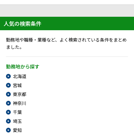
ハイスキルな障害者の転職支援サービス
就労移行支援サービス
人気の検索条件
就職・転職ノウハウ
障害のある新卒学生専門の就職エージェントサービス
勤務地や職種・業種など、よく検索されている条件をまとめ
お問い合わせ・よくある質問
ました。
求人検索・スカウトサービス
お問い合わせ
勤務地から探す
障害者専門の求人検索・スカウトサービス
北海道
よくある質問
宮城
採用をお考えの企業様はこちら
東京都
就労移行支援サービス
神奈川
千葉
メニューを閉じる
障害別専門支援の就労移行支援サービス
埼玉
愛知