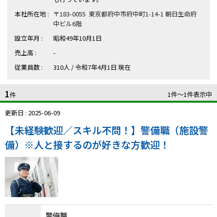
ハイスキルな障害者の転職支援サービス
本社所在地 :
〒183-0055 東京都府中市府中町1-14-1 朝日生命府
就労移行支援サービス
中ビル6階
設立年月 :
昭和49年10月1日
就職・転職ノウハウ
障害のある新卒学生専門の就職エージェントサービス
売上高 :
-
従業員数 :
310人 / 令和7年4月1日 現在
お問い合わせ・よくある質問
1
1件〜1件表示中
求人検索・スカウトサービス
件
お問い合わせ
更新日 : 2025-06-09
障害者専門の求人検索・スカウトサービス
よくある質問
【未経験歓迎／スキル不問！】警備職（施設警
備）※人と接するのが好きな方歓迎！
採用をお考えの企業様はこちら
就労移行支援サービス
メニューを閉じる
障害別専門支援の就労移行支援サービス
警備職