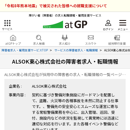
「令和8年熊本地震」で被災された皆様への就職支援について
障がい者（障害者）の求人転職情報・雇用支援サービス
ログイン
メニュー
サービス
障害者雇用のアットジーピー
ログイン
会員登録
atGPトップ
求人検索
求人紹介
スカウト
就労移行支援
無料
サービスラインナップ
障害者求人・雇用支援サービスTOP
サービスの障害者求人・転職情報
ALSOK東心株式
ALSOK東心株式会社の障害者求人・転職情報
atGPトップ
就転職支援サービス
ALSOK東心株式会社が採用中の障害者の求人・転職情報の一覧ページです。
障害者専門の就転職支援サービス
各種サービス
企業名 :
ALSOK東心株式会社
事業内容 :
契約に基づき警備対象施設にガードマンを配置し
求人を検索する
て、盗難、火災等の各種事故を未然に防止する仕事
障害者アスリート専門の就転職支援サービス
です。、警備先の安全安心とスムーズな運営に寄与
求人を紹介してもらう
する常駐警備業務を中心に、出入管理、巡回、受
付、施設内などの状況を監視して異常時には迅速に
適切な対応を行います。また各種イベント警備など
スカウトを受ける
も行っています。