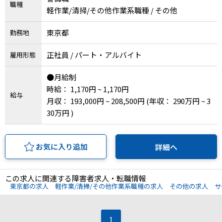
職種
軽作業/清掃/その他作業系職種 / その他
IT・Web制作スキルを身につける就労移行支援サービス
東京都
勤務地
正社員 / パート・アルバイト
雇用形態
ソーシャルファームサービス
●月給制
しいたけ生産で実現する
時給： 1,170円 ~ 1,170円
新しい障害者雇用支援サービス
給与
月収： 193,000円 ~ 208,500円
(年収： 290万円 ~ 3
30万円 )
お気に入り追加
詳細へ
ご利用ガイド
この求人に関連する障害者求人・転職情報
法人向けページ
東京都の求人
軽作業/清掃/その他作業系職種の求人
その他の求人
サ
1