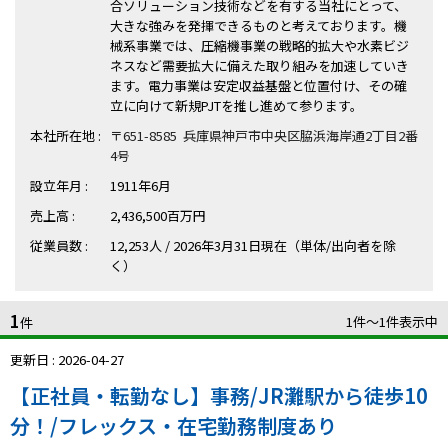
ハイスキルな障害者の転職支援サービス
合ソリューション技術などを有する当社にとって、
大きな強みを発揮できるものと考えております。機
就労移行支援サービス
械系事業では、圧縮機事業の戦略的拡大や水素ビジ
ネスなど需要拡大に備えた取り組みを加速していき
ます。電力事業は安定収益基盤と位置付け、その確
就職・転職ノウハウ
障害のある新卒学生専門の就職エージェントサービス
立に向けて新規PJTを推し進めて参ります。
本社所在地 :
〒651-8585 兵庫県神戸市中央区脇浜海岸通2丁目2番
お問い合わせ・よくある質問
4号
設立年月 :
1911年6月
求人検索・スカウトサービス
お問い合わせ
売上高 :
2,436,500百万円
障害者専門の求人検索・スカウトサービス
従業員数 :
12,253人 / 2026年3月31日現在（単体/出向者を除
よくある質問
く）
採用をお考えの企業様はこちら
1
1件〜1件表示中
件
就労移行支援サービス
更新日 : 2026-04-27
メニューを閉じる
障害別専門支援の就労移行支援サービス
【正社員・転勤なし】事務/JR灘駅から徒歩10
分！/フレックス・在宅勤務制度あり