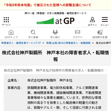
「令和8年熊本地震」で被災された皆様への就職支援について
障がい者（障害者）の求人転職情報・雇用支援サービス
ログイン
メニュー
サービス
障害者雇用のアットジーピー
ログイン
会員登録
atGPトップ
求人検索
求人紹介
スカウト
就労移行支援
無料
サービスラインナップ
障害者求人・雇用支援サービスTOP
鉄鋼/金属/素材の障害者求人・転職情報
株式会社神戸
株式会社神戸製鋼所 神戸本社の障害者求人・転職情
atGPトップ
就転職支援サービス
報
障害者専門の就転職支援サービス
各種サービス
株式会社神戸製鋼所 神戸本社が採用中の障害者の求人・転職情報の一覧ページです。
企業名 :
株式会社神戸製鋼所 神戸本社
求人を検索する
事業内容 :
鉄鋼関連事業、電力卸供給事業、アルミ銅関連事
障害者アスリート専門の就転職支援サービス
業、機械関連事業、建設機械関連事業、不動産関連
求人を紹介してもらう
事業等様々な事業を展開しています。世界的な環境
規制の高まりを背景とした輸送機の軽量化の動き
スカウトを受ける
は、鉄鋼やアルミ・銅、そして溶接に代表される接