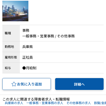
IT・Web制作スキルを身につける就労移行支援サービス
事務
ソーシャルファームサービス
職種
一般事務・営業事務 / その他事務
しいたけ生産で実現する
新しい障害者雇用支援サービス
兵庫県
勤務地
正社員
雇用形態
●月給制
給与
ご利用ガイド
お気に入り追加
詳細へ
法人向けページ
この求人に関連する障害者求人・転職情報
兵庫県の求人
一般事務・営業事務の求人
その他事務の求人
鉄鋼/金