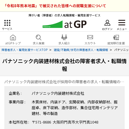
「令和8年熊本地震」で被災された皆様への就職支援について
障がい者（障害者）の求人転職情報・雇用支援サービス
ログイン
メニュー
サービス
障害者雇用のアットジーピー
ログイン
会員登録
atGPトップ
求人検索
求人紹介
スカウト
就労移行支援
無料
サービスラインナップ
障害者求人・雇用支援サービスTOP
建設/不動産/住宅の障害者求人・転職情報
パナソニッ
パナソニック内装建材株式会社の障害者求人・転職情
atGPトップ
就転職支援サービス
報
障害者専門の就転職支援サービス
各種サービス
パナソニック内装建材株式会社が採用中の障害者の求人・転職情報の一覧ページです。
企業名 :
パナソニック内装建材株式会社
求人を検索する
事業内容 :
木質床材、内装ドア、玄関収納、内部収納部材、掘
障害者アスリート専門の就転職支援サービス
座卓、床下収納、造作部材、集合住宅用インテリア
求人を紹介してもらう
建材、等の製造
本社所在地 :
〒571-8686 大阪府門真市大字門真1048
スカウトを受ける