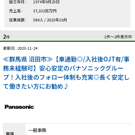
ハイスキルな障害者の転職支援サービス
設立年月 :
1974年9月25日
就労移行支援サービス
売上高 :
37,332百万円
従業員数 :
584人 / 2023年10月
就職・転職ノウハウ
障害のある新卒学生専門の就職エージェントサービス
2
1件〜2件表示中
件
お問い合わせ・よくある質問
更新日 : 2023-11-24
≪群馬県 沼田市≫【車通勤◎/入社後OJT有/事
求人検索・スカウトサービス
お問い合わせ
務未経験可】安心安定のパナソニックグルー
障害者専門の求人検索・スカウトサービス
プ！入社後のフォロー体制も充実◎長く安定し
よくある質問
て働きたい方にお勧め♪
採用をお考えの企業様はこちら
就労移行支援サービス
メニューを閉じる
障害別専門支援の就労移行支援サービス
一般事務
職種