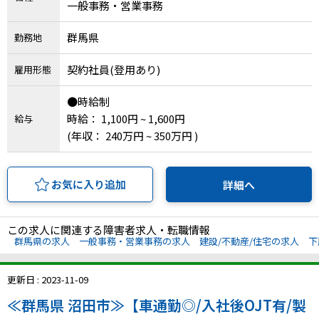
一般事務・営業事務
IT・Web制作スキルを身につける就労移行支援サービス
群馬県
勤務地
契約社員(登用あり)
雇用形態
ソーシャルファームサービス
●時給制
時給： 1,100円 ~ 1,600円
給与
しいたけ生産で実現する
新しい障害者雇用支援サービス
(年収： 240万円 ~ 350万円 )
お気に入り追加
詳細へ
ご利用ガイド
この求人に関連する障害者求人・転職情報
群馬県の求人
一般事務・営業事務の求人
建設/不動産/住宅の求人
下
法人向けページ
更新日 : 2023-11-09
≪群馬県 沼田市≫【車通勤◎/入社後OJT有/製