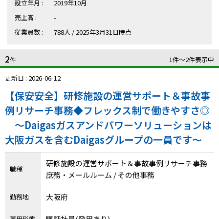
ハイスキルな障害者の転職支援サービス
設立年月 :
2019年10月
就労移行支援サービス
売上高 :
-
従業員数 :
788人 / 2025年3月31日時点
就職・転職ノウハウ
障害のある新卒学生専門の就職エージェントサービス
2
1件〜2件表示中
件
お問い合わせ・よくある質問
更新日 : 2026-06-12
【保安安全】研修施設の運営サポート＆事故事
求人検索・スカウトサービス
お問い合わせ
例リサーチ事務◆フレックス制で働きやすさ◎
障害者専門の求人検索・スカウトサービス
～Daigasガスアンドパワーソリューションは
よくある質問
大阪ガスを含むDaigasグループの一員です～
採用をお考えの企業様はこちら
研修施設の運営サポート＆事故事例リサーチ事務
就労移行支援サービス
職種
庶務・メールルーム / その他事務
メニューを閉じる
障害別専門支援の就労移行支援サービス
大阪府
勤務地
嘱託社員(登用あり)
雇用形態