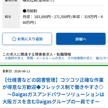
IT・Web制作スキルを身につける就労移行支援サービス
●月給制
月収： 183,000円 ~ 271,500円
(年収： 319万円 ~ 4
給与
69万円 )
ソーシャルファームサービス
お気に入り追加
詳細へ
しいたけ生産で実現する
新しい障害者雇用支援サービス
この求人に関連する障害者求人・転職情報
大阪府の求人
庶務・メールルームの求人
その他事務の求人
電力/ガ
更新日 : 2026-06-12
ご利用ガイド
【仕様書などの図書管理】コツコツ正確な作業
が得意な方歓迎◆フレックス制で働きやすさ◎
法人向けページ
～Daigasガスアンドパワーソリューションは
大阪ガスを含むDaigasグループの一員です～