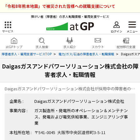
「令和8年熊本地震」で被災された皆様への就職支援について
障がい者（障害者）の求人転職情報・雇用支援サービス
ログイン
メニュー
サービス
障害者雇用のアットジーピー
ログイン
会員登録
atGPトップ
求人検索
求人紹介
スカウト
就労移行支援
無料
サービスラインナップ
障害者求人・雇用支援サービスTOP
電力/ガス/石油の障害者求人・転職情報
Daigas
Daigasガスアンドパワーソリューション株式会社の障
atGPトップ
就転職支援サービス
害者求人・転職情報
障害者専門の就転職支援サービス
各種サービス
Daigasガスアンドパワーソリューション株式会社が採用中の障害者の求人・転職情報の一覧ページです。
企業名 :
Daigasガスアンドパワーソリューション株式会社
求人を検索する
事業内容 :
ガス製造所・発電所のオペレーション＆メンテナン
障害者アスリート専門の就転職支援サービス
ス、発電および電気供給事業、エンジニアリング事
求人を紹介してもらう
業
本社所在地 :
〒541-0045 大阪市中央区道修町3-5-11
スカウトを受ける