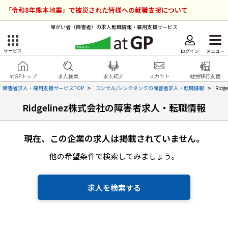
「令和8年熊本地震」で被災された皆様への就職支援について
障がい者（障害者）の求人転職情報・雇用支援サービス
ログイン
メニュー
サービス
障害者雇用のアットジーピー
ログイン
会員登録
atGPトップ
求人検索
求人紹介
スカウト
就労移行支援
無料
サービスラインナップ
障害者求人・雇用支援サービスTOP
コンサル/シンクタンクの障害者求人・転職情報
Rid
Ridgelinez株式会社の障害者求人・転職情報
atGPトップ
就転職支援サービス
障害者専門の就転職支援サービス
現在、この企業の求人は掲載されていません。
各種サービス
他の希望条件で検索してみましょう。
求人を検索する
障害者アスリート専門の就転職支援サービス
求人を検索する
求人を紹介してもらう
スカウトを受ける