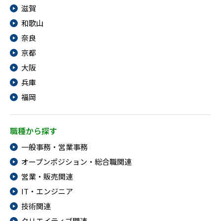
滋賀
IT・Web制作スキルを身につける就労移行支援サービス
和歌山
奈良
京都
ソーシャルファームサービス
大阪
兵庫
しいたけ生産で実現する
新しい障害者雇用支援サービス
福岡
職種から探す
一般事務・営業事務
ご利用ガイド
オープンポジション・総合職関連
営業・販売関連
法人向けページ
IT・エンジニア
技術関連
クリエイティブ関連