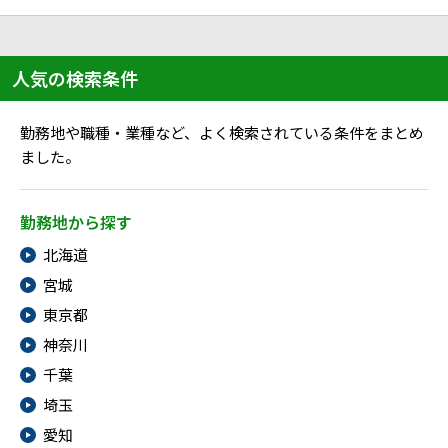
ハイスキルな障害者の転職支援サービス
就労移行支援サービス
人気の検索条件
就職・転職ノウハウ
障害のある新卒学生専門の就職エージェントサービス
勤務地や職種・業種など、よく検索されている条件をまとめ
お問い合わせ・よくある質問
ました。
求人検索・スカウトサービス
お問い合わせ
勤務地から探す
障害者専門の求人検索・スカウトサービス
北海道
よくある質問
宮城
採用をお考えの企業様はこちら
東京都
就労移行支援サービス
神奈川
千葉
メニューを閉じる
障害別専門支援の就労移行支援サービス
埼玉
愛知