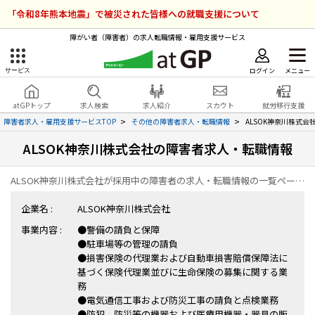
「令和8年熊本地震」で被災された皆様への就職支援について
障がい者（障害者）の求人転職情報・雇用支援サービス
ログイン
メニュー
サービス
障害者雇用のアットジーピー
ログイン
会員登録
atGPトップ
求人検索
求人紹介
スカウト
就労移行支援
無料
サービスラインナップ
障害者求人・雇用支援サービスTOP
その他の障害者求人・転職情報
ALSOK神奈川株式
ALSOK神奈川株式会社の障害者求人・転職情報
atGPトップ
就転職支援サービス
ALSOK神奈川株式会社が採用中の障害者の求人・転職情報の一覧ページです。
障害者専門の就転職支援サービス
各種サービス
企業名 :
ALSOK神奈川株式会社
事業内容 :
●警備の請負と保障
求人を検索する
●駐車場等の管理の請負
障害者アスリート専門の就転職支援サービス
●損害保険の代理業および自動車損害賠償保障法に
求人を紹介してもらう
基づく保険代理業並びに生命保険の募集に関する業
務
●電気通信工事および防災工事の請負と点検業務
スカウトを受ける
●防犯、防災等の機器および医療用機器・器具の販