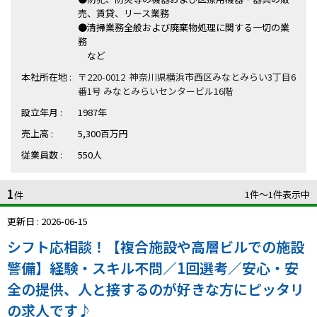
ハイスキルな障害者の転職支援サービス
売、賃貸、リース業務
就労移行支援サービス
●清掃業務全般および廃棄物処理に関する一切の業
務
など
就職・転職ノウハウ
障害のある新卒学生専門の就職エージェントサービス
本社所在地 :
〒220-0012 神奈川県横浜市西区みなとみらい3丁目6
番1号 みなとみらいセンタービル16階
お問い合わせ・よくある質問
設立年月 :
1987年
売上高 :
5,300百万円
求人検索・スカウトサービス
お問い合わせ
従業員数 :
550人
障害者専門の求人検索・スカウトサービス
よくある質問
1
1件〜1件表示中
件
採用をお考えの企業様はこちら
更新日 : 2026-06-15
就労移行支援サービス
シフト応相談！【複合施設や高層ビルでの施設
警備】経験・スキル不問／1回選考／安心・安
メニューを閉じる
障害別専門支援の就労移行支援サービス
全の提供、人と接するのが好きな方にピッタリ
の求人です♪