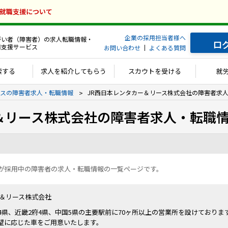
の就職支援について
企業の採用担当者様へ
がい者（障害者）の求人転職情報・
ロ
用支援サービス
お問い合わせ
よくある質問
索する
求人を紹介してもらう
スカウトを受ける
就
スの障害者求人・転職情報
JR西日本レンタカー＆リース株式会社の障害者求
＆リース株式会社の障害者求人・転職
社が採用中の障害者の求人・転職情報の一覧ページです。
ー＆リース株式会社
4県、近畿2府4県、中国5県の主要駅前に70ヶ所以上の営業所を設けておりま
望に応じた車をご用意いたします。