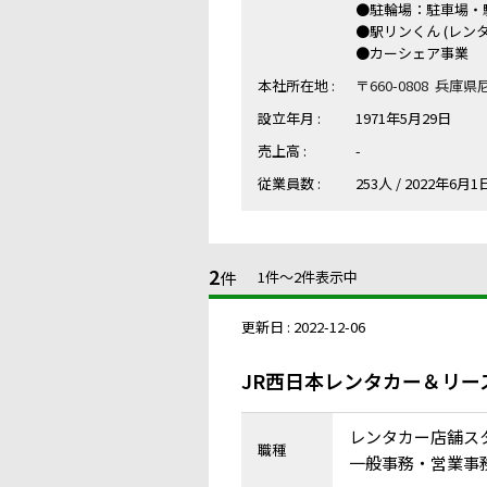
●駐輪場：駐車場・
●駅リンくん (レン
●カーシェア事業
本社所在地 :
〒660-0808 兵庫
設立年月 :
1971年5月29日
売上高 :
-
従業員数 :
253人 / 2022年6月1
2
件
1件〜2件表示中
更新日 : 2022-12-06
JR西日本レンタカー＆リー
レンタカー店舗ス
職種
一般事務・営業事務 