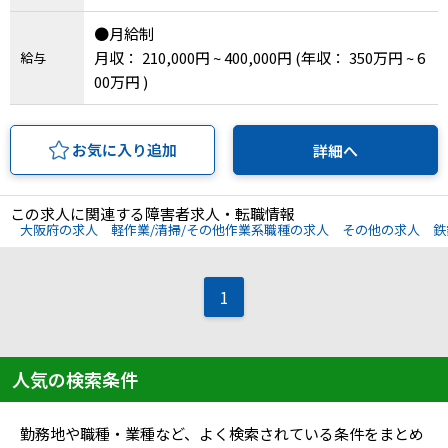
IT・Web制作スキルを身につける就労移行支援サービス
●月給制
月収： 210,000円 ~ 400,000円
(年収： 350万円 ~ 6
給与
00万円 )
ソーシャルファームサービス
お気に入り追加
詳細へ
しいたけ生産で実現する
新しい障害者雇用支援サービス
この求人に関連する障害者求人・転職情報
大阪府の求人
軽作業/清掃/その他作業系職種の求人
その他の求人
鉄
1
ご利用ガイド
法人向けページ
人気の検索条件
勤務地や職種・業種など、よく検索されている条件をまとめ