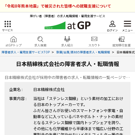
「令和8年熊本地震」で被災された皆様への就職支援について
障がい者（障害者）の求人転職情報・雇用支援サービス
ログイン
メニュー
サービス
障害者雇用のアットジーピー
ログイン
会員登録
atGPトップ
求人検索
求人紹介
スカウト
就労移行支援
無料
サービスラインナップ
障害者求人・雇用支援サービスTOP
鉄鋼/金属/素材の障害者求人・転職情報
日本精線株式
日本精線株式会社の障害者求人・転職情報
atGPトップ
就転職支援サービス
日本精線株式会社が採用中の障害者の求人・転職情報の一覧ページです。
障害者専門の就転職支援サービス
各種サービス
企業名 :
日本精線株式会社
事業内容 :
当社は「ステンレス鋼線」という素材の加工におけ
求人を検索する
る日本のトップメーカーです。
障害者アスリート専門の就転職支援サービス
ふだん皆さんがお使いのスマートフォンや家電・自
求人を紹介してもらう
動車などに入っているバネやボルト・ナットの素材
となるステンレス鋼線で国内トップシェアを誇り、
その他にも化学繊維から半導体まで幅広い分野の工
スカウトを受ける
業製品の生産に欠かせないメタルフィルター等の生