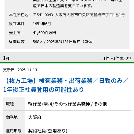
ハイスキルな障害者の転職支援サービス
産で日本の製造業を支えています。
就労移行支援サービス
本社所在地 :
〒541-0043 大阪府大阪市中央区高麗橋四丁目1番1号
設立年月 :
1951年6月
就職・転職ノウハウ
障害のある新卒学生専門の就職エージェントサービス
売上高 :
41,600百万円
従業員数 :
598人 / 2025年3月31日現在（単体）
お問い合わせ・よくある質問
1
1件〜1件表示中
求人検索・スカウトサービス
件
お問い合わせ
更新日 : 2025-11-13
障害者専門の求人検索・スカウトサービス
よくある質問
【枚方工場】検査業務・出荷業務／日勤のみ／
1年後正社員登用の可能性あり
採用をお考えの企業様はこちら
就労移行支援サービス
軽作業/清掃/その他作業系職種 / その他
職種
メニューを閉じる
障害別専門支援の就労移行支援サービス
大阪府
勤務地
契約社員(登用あり)
雇用形態