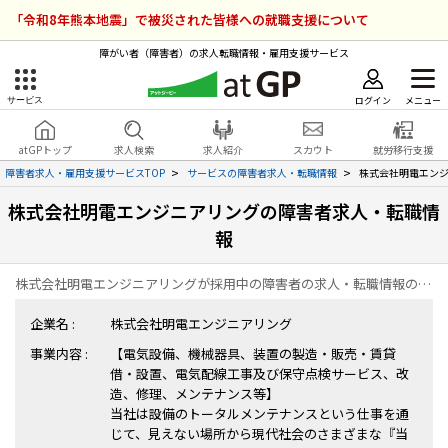
「令和8年熊本地震」で被災された皆様への就職支援について
障がい者（障害者）の求人転職情報・雇用支援サービス
ログイン
メニュー
サービス
障害者雇用のアットジーピー
ログイン
会員登録
atGPトップ
求人検索
求人紹介
スカウト
就労移行支援
無料
サービスラインナップ
障害者求人・雇用支援サービスTOP
サービスの障害者求人・転職情報
株式会社明電エン
株式会社明電エンジニアリングの障害者求人・転職情
atGPトップ
就転職支援サービス
報
障害者専門の就転職支援サービス
各種サービス
株式会社明電エンジニアリングが採用中の障害者の求人・転職情報の一覧ページです。
企業名 :
株式会社明電エンジニアリング
求人を検索する
事業内容 :
【電気設備、機械器具、装置の製造・販売・賃貸
障害者アスリート専門の就転職支援サービス
借・設置、電気配線工事及び保守点検サービス、改
求人を紹介してもらう
造、修理、メンテナンス等】
当社は設備のトータルメンテナンスという仕事を通
スカウトを受ける
じて、見えない場所から現代社会のさまざまな『当