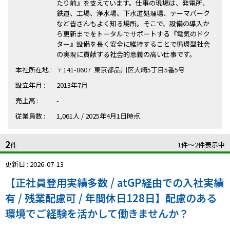
ハイスキルな障害者の転職支援サービス
たり前』を支えています。仕事の現場は、発電所、
鉄道、工場、浄水場、下水道処理場、テーマパーク
就労移行支援サービス
など皆さんもよく知る場所。そこで、設備の導入か
ら更新までをトータルでサポートする『電気のドク
ター』設備を長く安全に維持することで循環型社会
就職・転職ノウハウ
障害のある新卒学生専門の就職エージェントサービス
の実現に貢献する社会的意義の高い仕事です。
本社所在地 :
〒141-8607 東京都品川区大崎5丁目5番5号
お問い合わせ・よくある質問
設立年月 :
2013年7月
求人検索・スカウトサービス
売上高 :
-
お問い合わせ
従業員数 :
1,061人 / 2025年4月1日時点
障害者専門の求人検索・スカウトサービス
よくある質問
2
1件〜2件表示中
件
採用をお考えの企業様はこちら
更新日 : 2026-07-13
就労移行支援サービス
【正社員登用実績多数 / atGP経由での入社実績
有 / 残業配慮可 / 年間休日128日】配慮のある
メニューを閉じる
障害別専門支援の就労移行支援サービス
環境でご経験を活かして働きませんか？