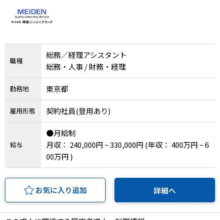
IT・Web制作スキルを身につける就労移行支援サービス
総務／経理アシスタント
職種
ソーシャルファームサービス
総務・人事 / 財務・経理
しいたけ生産で実現する
東京都
勤務地
新しい障害者雇用支援サービス
契約社員(登用あり)
雇用形態
●月給制
月収： 240,000円 ~ 330,000円
(年収： 400万円 ~ 6
給与
ご利用ガイド
00万円 )
法人向けページ
お気に入り追加
詳細へ