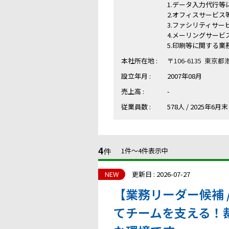
1.データ入力代行等
2.オフィスサービス
3.ファシリティサ
4.メーリングサー
5.印刷等に関する業
本社所在地 :
〒106-6135 東京
設立年月 :
2007年08月
売上高 :
-
従業員数 :
578人 / 2025年6月末
4
件
1件〜4件表示中
NEW
更新日 : 2026-07-27
【業務リーダー候補 
てチームを支える！