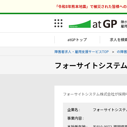
「令和8年熊本地震」で被災された皆様へ
障
雇
atGPトップ
求人を検
障害者求人・雇用支援サービスTOP
の障害
フォーサイトシステ
フォーサイトシステム株式会社が採用
企業名 :
フォーサイトシステ
事業内容 :
本社所在地 :
〒810-0072 福