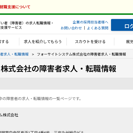
の就職支援について
企業の採用担当者様へ
がい者（障害者）の求人転職情報・
ロ
用支援サービス
お問い合わせ
よくある質問
索する
求人を紹介してもらう
スカウトを受ける
就
者求人・転職情報
フォーサイトシステム株式会社の障害者求人・転職情報
ム株式会社の障害者求人・転職情報
中の障害者の求人・転職情報の一覧ページです。
ム株式会社
岡県福岡市中央区長浜1丁目4番6号 三岩九州総合ビル