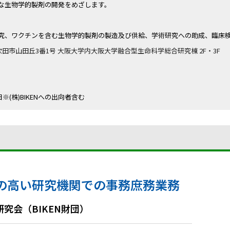
な生物学的製剤の開発をめざします。
究、ワクチンを含む生物学的製剤の製造及び供給、学術研究への助成、臨床
阪府吹田市山田丘3番1号 大阪大学内大阪大学融合型生命科学総合研究棟 2F・3F
月1日※(株)BIKENへの出向者含む
の高い研究機関での事務庶務業務
究会（BIKEN財団）