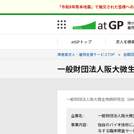
「令和8年熊本地震」で被災された皆様へ
障
雇
atGPトップ
求人を検
障害者求人・雇用支援サービスTOP
各種団
一般財団法人阪大微生
一般財団法人阪大微生物病研究会（BI
企業名 :
一般財団法人阪大微生
事業内容 :
独自のバイオ技術に
与する臨床検査サー