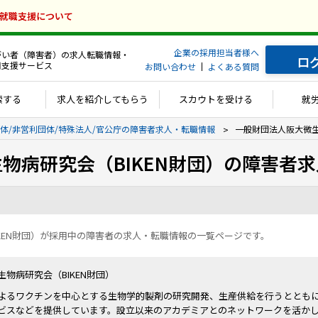
の就職支援について
企業の採用担当者様へ
がい者（障害者）の求人転職情報・
ロ
用支援サービス
お問い合わせ
よくある質問
索する
求人を紹介してもらう
スカウトを受ける
就
体/非営利団体/特殊法人/官公庁の障害者求人・転職情報
一般財団法人阪大微生
物病研究会（BIKEN財団）の障害者
KEN財団）が採用中の障害者の求人・転職情報の一覧ページです。
物病研究会（BIKEN財団）
よるワクチンを中心とする生物学的製剤の研究開発、生産供給を行うととも
ビスなどを提供しています。設立以来のアカデミアとのネットワークを活か