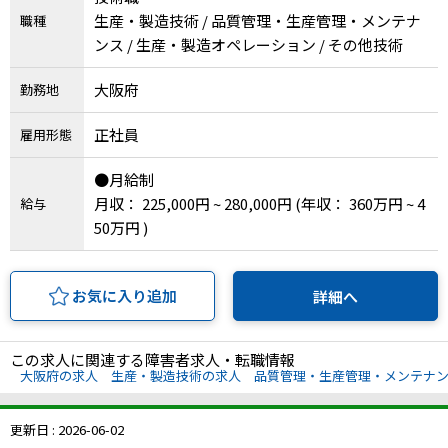
生産・製造技術 / 品質管理・生産管理・メンテナ
職種
IT・Web制作スキルを身につける就労移行支援サービス
ンス / 生産・製造オペレーション / その他技術
大阪府
勤務地
ソーシャルファームサービス
正社員
雇用形態
しいたけ生産で実現する
●月給制
新しい障害者雇用支援サービス
月収： 225,000円 ~ 280,000円
(年収： 360万円 ~ 4
給与
50万円 )
お気に入り追加
詳細へ
ご利用ガイド
この求人に関連する障害者求人・転職情報
法人向けページ
大阪府の求人
生産・製造技術の求人
品質管理・生産管理・メンテナ
更新日 : 2026-06-02