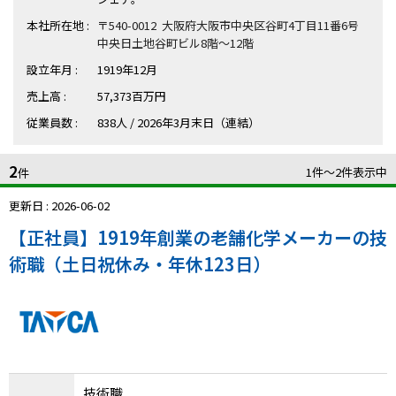
ハイスキルな障害者の転職支援サービス
本社所在地 :
〒540-0012 大阪府大阪市中央区谷町4丁目11番6号
就労移行支援サービス
中央日土地谷町ビル8階～12階
設立年月 :
1919年12月
就職・転職ノウハウ
障害のある新卒学生専門の就職エージェントサービス
売上高 :
57,373百万円
従業員数 :
838人 / 2026年3月末日（連結）
お問い合わせ・よくある質問
2
1件〜2件表示中
求人検索・スカウトサービス
件
お問い合わせ
更新日 : 2026-06-02
障害者専門の求人検索・スカウトサービス
よくある質問
【正社員】1919年創業の老舗化学メーカーの技
術職（土日祝休み・年休123日）
採用をお考えの企業様はこちら
就労移行支援サービス
メニューを閉じる
障害別専門支援の就労移行支援サービス
技術職