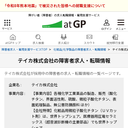
「令和8年熊本地震」で被災された皆様への就職支援について
障がい者（障害者）の求人転職情報・雇用支援サービス
ログイン
メニュー
サービス
障害者雇用のアットジーピー
ログイン
会員登録
atGPトップ
求人検索
求人紹介
スカウト
就労移行支援
無料
サービスラインナップ
障害者求人・雇用支援サービスTOP
化粧品/化学製品の障害者求人・転職情報
テイカ株式
テイカ株式会社の障害者求人・転職情報
atGPトップ
就転職支援サービス
テイカ株式会社が採用中の障害者の求人・転職情報の一覧ページです。
障害者専門の就転職支援サービス
各種サービス
企業名 :
テイカ株式会社
事業内容 :
【事業内容】各種化学工業薬品の製造、販売（酸化
求人を検索する
チタン、界面活性剤、硫酸、微粒子酸化チタン、表
障害者アスリート専門の就転職支援サービス
面処理製品、無公害防錆顔料 ほか）
求人を紹介してもらう
【会社特徴】化粧品用微粒子酸化チタン（ＵＶカッ
ト剤）は、世界トップシェア。医療器用圧電セラミ
ックス（超音波診断機の主要部品）でも世界トップ
スカウトを受ける
シェア。