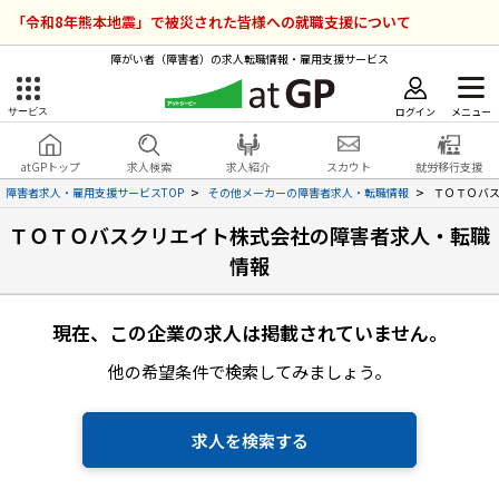
「令和8年熊本地震」で被災された皆様への就職支援について
障がい者（障害者）の求人転職情報・雇用支援サービス
ログイン
メニュー
サービス
障害者雇用のアットジーピー
ログイン
会員登録
atGPトップ
求人検索
求人紹介
スカウト
就労移行支援
無料
サービスラインナップ
障害者求人・雇用支援サービスTOP
その他メーカーの障害者求人・転職情報
ＴＯＴＯバ
ＴＯＴＯバスクリエイト株式会社の障害者求人・転職
atGPトップ
就転職支援サービス
情報
障害者専門の就転職支援サービス
各種サービス
現在、この企業の求人は掲載されていません。
求人を検索する
他の希望条件で検索してみましょう。
障害者アスリート専門の就転職支援サービス
求人を紹介してもらう
求人を検索する
スカウトを受ける