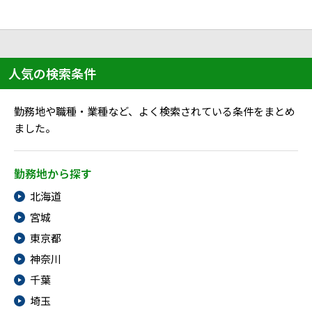
ハイスキルな障害者の転職支援サービス
就労移行支援サービス
就職・転職ノウハウ
障害のある新卒学生専門の就職エージェントサービス
人気の検索条件
お問い合わせ・よくある質問
勤務地や職種・業種など、よく検索されている条件をまとめ
ました。
求人検索・スカウトサービス
お問い合わせ
障害者専門の求人検索・スカウトサービス
勤務地から探す
よくある質問
北海道
採用をお考えの企業様はこちら
宮城
就労移行支援サービス
東京都
神奈川
メニューを閉じる
障害別専門支援の就労移行支援サービス
千葉
埼玉