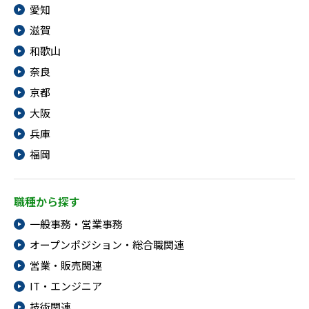
愛知
IT・Web制作スキルを身につける就労移行支援サービス
滋賀
和歌山
奈良
ソーシャルファームサービス
京都
大阪
しいたけ生産で実現する
新しい障害者雇用支援サービス
兵庫
福岡
職種から探す
ご利用ガイド
一般事務・営業事務
オープンポジション・総合職関連
法人向けページ
営業・販売関連
IT・エンジニア
技術関連