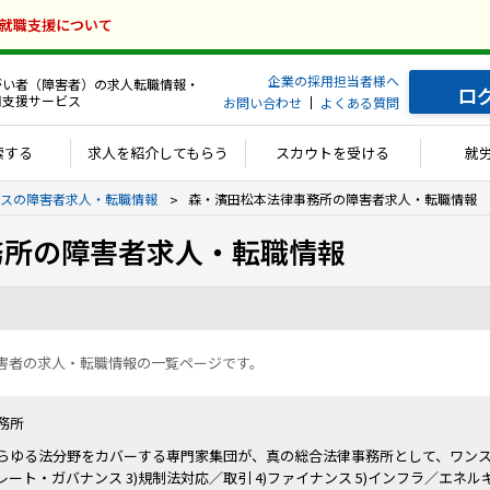
の就職支援について
企業の採用担当者様へ
がい者（障害者）の求人転職情報・
ロ
用支援サービス
お問い合わせ
よくある質問
索する
求人を紹介してもらう
スカウトを受ける
就
スの障害者求人・転職情報
森・濱田松本法律事務所の障害者求人・転職情報
務所の障害者求人・転職情報
害者の求人・転職情報の一覧ページです。
務所
らゆる法分野をカバーする専門家集団が、真の総合法律事務所として、ワン
ーポレート・ガバナンス 3)規制法対応／取引 4)ファイナンス 5)インフラ／エネル