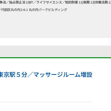
競争法／独占禁止法 10)IT／ライフサイエンス／知的財産 11)税務 12)労働法務 
京都千代田区丸の内2-6-1 丸の内パークビルディング
東京駅５分／マッサージルーム増設