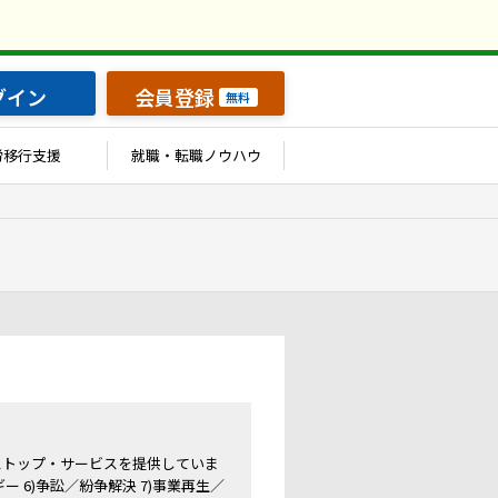
グイン
会員登録
無料
労移行支援
就職・転職ノウハウ
ストップ・サービスを提供していま
ギー 6)争訟／紛争解決 7)事業再生／