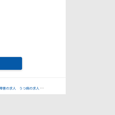
障害の求人
うつ病の求人
双極性障害Ⅰ型（躁うつ）の求人
注意欠如・多