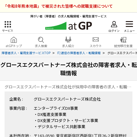
「令和8年熊本地震」で被災された皆様への就職支援について
障がい者（障害者）の求人転職情報・雇用支援サービス
ログイン
メニュー
サービス
障害者雇用のアットジーピー
ログイン
会員登録
atGPトップ
求人検索
求人紹介
スカウト
就労移行支援
無料
サービスラインナップ
障害者求人・雇用支援サービスTOP
IT/通信の障害者求人・転職情報
グロースエクスパー
グロースエクスパートナーズ株式会社の障害者求人・転
atGPトップ
就転職支援サービス
職情報
障害者専門の就転職支援サービス
各種サービス
グロースエクスパートナーズ株式会社が採用中の障害者の求人・転職情報の一覧ページです。
企業名 :
グロースエクスパートナーズ株式会社
求人を検索する
事業内容 :
エンタープライズDX事業
障害者アスリート専門の就転職支援サービス
・DX推進支援事業
求人を紹介してもらう
・DX支援プロダクト・サービス事業
・デジタルサービス共創事業
スカウトを受ける
本社所在地 :
〒163-0590 東京都新宿区西新宿1丁目26-2 新宿野村