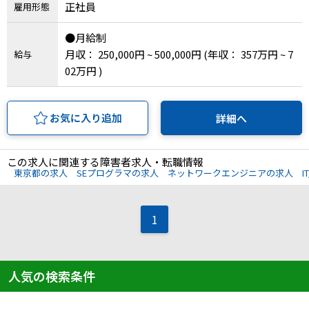
正社員
雇用形態
IT・Web制作スキルを身につける就労移行支援サービス
●月給制
月収： 250,000円 ~ 500,000円
(年収： 357万円 ~ 7
給与
02万円 )
ソーシャルファームサービス
お気に入り追加
詳細へ
しいたけ生産で実現する
新しい障害者雇用支援サービス
この求人に関連する障害者求人・転職情報
東京都の求人
SEプログラマの求人
ネットワークエンジニアの求人
I
ご利用ガイド
1
法人向けページ
人気の検索条件