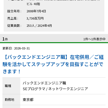
ハイスキルな障害者の転職支援サービス
ビル 48階
就労移行支援サービス
設立年月 :
2008年7月4日
売上高 :
3,736百万円
就職・転職ノウハウ
障害のある新卒学生専門の就職エージェントサービス
従業員数 :
253人 / 2024年4月
お問い合わせ・よくある質問
1
1件〜1件表示中
件
求人検索・スカウトサービス
更新日 : 2026-03-31
お問い合わせ
【バックエンドエンジニア職】在宅併用／ご経
障害者専門の求人検索・スカウトサービス
よくある質問
験を活かしてステップアップを目指すことがで
きます！
採用をお考えの企業様はこちら
就労移行支援サービス
バックエンドエンジニア職
職種
SEプログラマ / ネットワークエンジニア
メニューを閉じる
障害別専門支援の就労移行支援サービス
東京都
勤務地