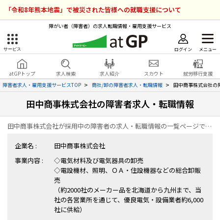
「令和8年熊本地震」で被災された皆様への就職支援について
障がい者（障害者）の求人転職情報・雇用支援サービス
ログイン
メニュー
サービス
障害者雇用のアットジーピー
ログイン
会員登録
atGPトップ
求人検索
求人紹介
スカウト
就労移行支援
無料
サービスラインナップ
障害者求人・雇用支援サービスTOP
商社/卸の障害者求人・転職情報
田中商事株式会社の
田中商事株式会社の障害者求人・転職情報
atGPトップ
就転職支援サービス
田中商事株式会社が採用中の障害者の求人・転職情報の一覧ページです。
障害者専門の就転職支援サービス
各種サービス
企業名 :
田中商事株式会社
事業内容 :
◇電気材料及び電気器具の卸売
求人を検索する
◇電設機材、照明、ＯＡ・住設機器などの総合卸販
障害者アスリート専門の就転職支援サービス
売
求人を紹介してもらう
（約2000社のメーカー品を北海道から九州まで、当
社の各営業所を通じて、優良電気・設備業者約6,000
社に供給）
スカウトを受ける