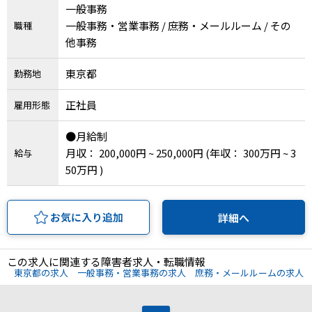
一般事務
IT・Web制作スキルを身につける就労移行支援サービス
一般事務・営業事務 / 庶務・メールルーム / その
職種
他事務
東京都
勤務地
ソーシャルファームサービス
正社員
雇用形態
しいたけ生産で実現する
新しい障害者雇用支援サービス
●月給制
月収： 200,000円 ~ 250,000円
(年収： 300万円 ~ 3
給与
50万円 )
ご利用ガイド
お気に入り追加
詳細へ
法人向けページ
この求人に関連する障害者求人・転職情報
東京都の求人
一般事務・営業事務の求人
庶務・メールルームの求人