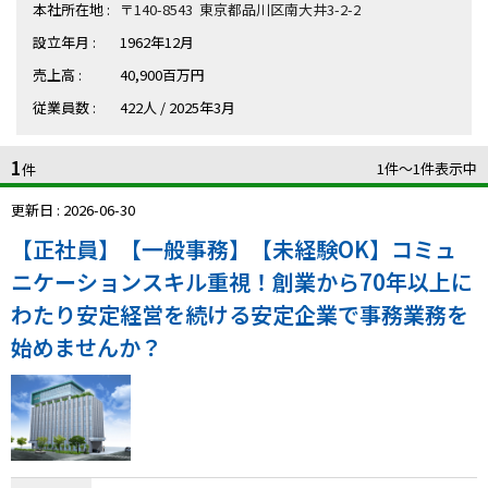
ハイスキルな障害者の転職支援サービス
本社所在地 :
〒140-8543 東京都品川区南大井3-2-2
就労移行支援サービス
設立年月 :
1962年12月
売上高 :
40,900百万円
就職・転職ノウハウ
障害のある新卒学生専門の就職エージェントサービス
従業員数 :
422人 / 2025年3月
1
お問い合わせ・よくある質問
1件〜1件表示中
件
更新日 : 2026-06-30
求人検索・スカウトサービス
お問い合わせ
【正社員】【一般事務】【未経験OK】コミュ
障害者専門の求人検索・スカウトサービス
ニケーションスキル重視！創業から70年以上に
よくある質問
わたり安定経営を続ける安定企業で事務業務を
採用をお考えの企業様はこちら
始めませんか？
就労移行支援サービス
メニューを閉じる
障害別専門支援の就労移行支援サービス