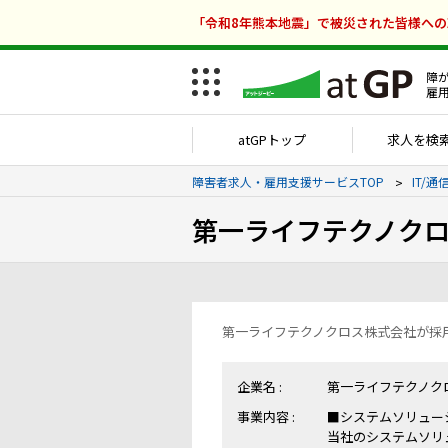
「令和8年熊本地震」で被災された皆様へ
障
雇
atGPトップ
求人を検
障害者求人・雇用支援サービスTOP
IT/
第一ライフテクノク
第一ライフテクノクロス株式会社が採
企業名 :
第一ライフテクノク
事業内容 :
■システムソリュー
当社のシステムソリュ