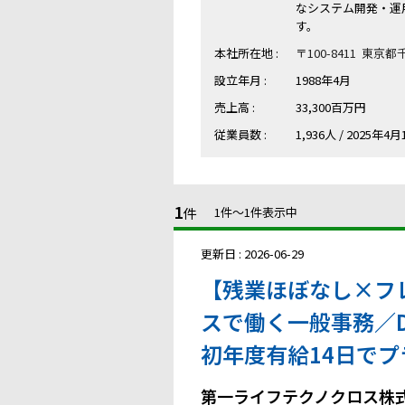
なシステム開発・運用
す。
本社所在地 :
〒100-8411 東京都
設立年月 :
1988年4月
売上高 :
33,300百万円
従業員数 :
1,936人 / 2025年
1
件
1件〜1件表示中
更新日 : 2026-06-29
【残業ほぼなし×フ
スで働く一般事務／Dai
初年度有給14日で
第一ライフテクノクロス株