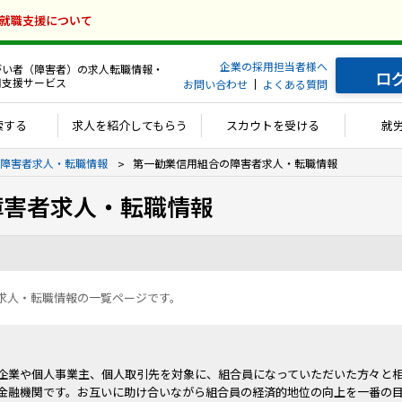
の就職支援について
企業の採用担当者様へ
がい者（障害者）の求人転職情報・
ロ
用支援サービス
お問い合わせ
よくある質問
索する
求人を紹介してもらう
スカウトを受ける
就
障害者求人・転職情報
第一勧業信用組合の障害者求人・転職情報
障害者求人・転職情報
求人・転職情報の一覧ページです。
企業や個人事業主、個人取引先を対象に、組合員になっていただいた方々と
金融機関です。お互いに助け合いながら組合員の経済的地位の向上を一番の