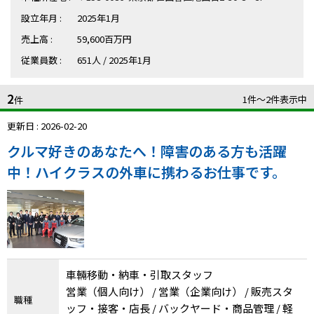
ハイスキルな障害者の転職支援サービス
設立年月 :
2025年1月
就労移行支援サービス
売上高 :
59,600百万円
従業員数 :
651人 / 2025年1月
就職・転職ノウハウ
障害のある新卒学生専門の就職エージェントサービス
2
1件〜2件表示中
件
お問い合わせ・よくある質問
更新日 : 2026-02-20
求人検索・スカウトサービス
お問い合わせ
クルマ好きのあなたへ！障害のある方も活躍
中！ハイクラスの外車に携わるお仕事です。
障害者専門の求人検索・スカウトサービス
よくある質問
採用をお考えの企業様はこちら
就労移行支援サービス
メニューを閉じる
障害別専門支援の就労移行支援サービス
車輛移動・納車・引取スタッフ
営業（個人向け） / 営業（企業向け） / 販売スタ
職種
ッフ・接客・店長 / バックヤード・商品管理 / 軽