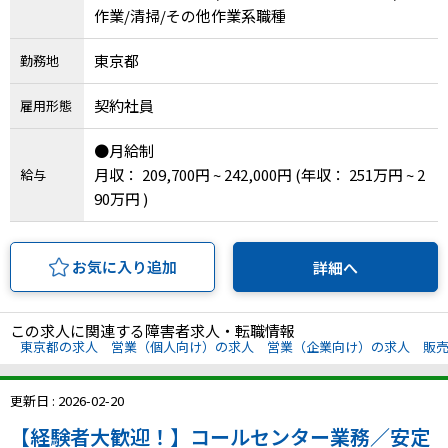
作業/清掃/その他作業系職種
IT・Web制作スキルを身につける就労移行支援サービス
東京都
勤務地
契約社員
雇用形態
ソーシャルファームサービス
●月給制
月収： 209,700円 ~ 242,000円
(年収： 251万円 ~ 2
しいたけ生産で実現する
給与
新しい障害者雇用支援サービス
90万円 )
お気に入り追加
詳細へ
ご利用ガイド
この求人に関連する障害者求人・転職情報
東京都の求人
営業（個人向け）の求人
営業（企業向け）の求人
販
法人向けページ
更新日 : 2026-02-20
【経験者大歓迎！】コールセンター業務／安定