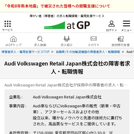
「令和8年熊本地震」で被災された皆様への就職支援について
障がい者（障害者）の求人転職情報・雇用支援サービス
ログイン
メニュー
サービス
障害者雇用のアットジーピー
ログイン
会員登録
atGPトップ
求人検索
求人紹介
スカウト
就労移行支援
無料
サービスラインナップ
障害者求人・雇用支援サービスTOP
自動車/その他輸送機器の障害者求人・転職情報
Aud
Audi Volkswagen Retail Japan株式会社の障害者求
atGPトップ
就転職支援サービス
人・転職情報
障害者専門の就転職支援サービス
各種サービス
Audi Volkswagen Retail Japan株式会社が採用中の障害者の求人・転職情報の一覧ページです。
企業名 :
Audi Volkswagen Retail Japan株式会社
求人を検索する
事業内容 :
Audi車ならびにVolkswagen車の販売（新車・中古
障害者アスリート専門の就転職支援サービス
車）、アフターセールスおよびその他
求人を紹介してもらう
設立以来、確かなノウハウと先進の技術力に裏打ち
された、高品質なサービスをご提供しています。
スカウトを受ける
本社所在地 :
〒158-0086 東京都世田谷区尾山台2-30-8 3F