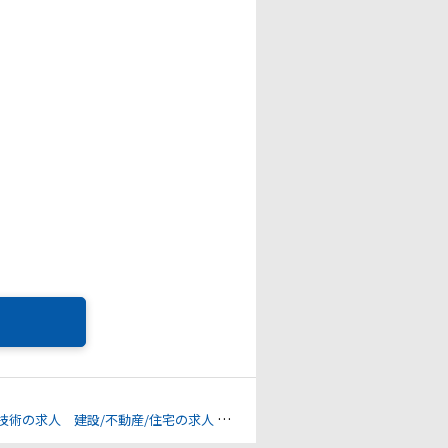
技術の求人
建設/不動産/住宅の求人
下肢障害の求人
上肢障害の求人
心