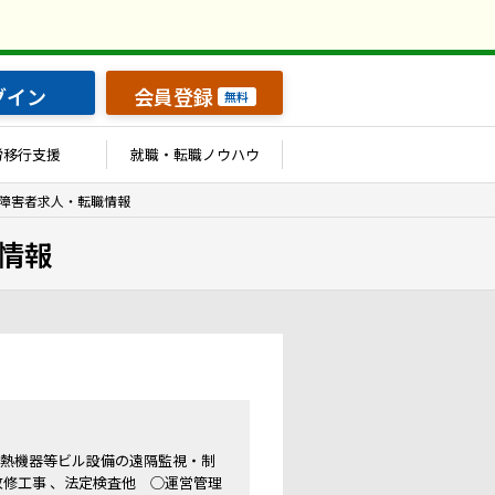
グイン
会員登録
無料
労移行支援
就職・転職ノウハウ
障害者求人・転職情報
情報
冷熱機器等ビル設備の遠隔監視・制
修工事 、法定検査他 ◯運営管理