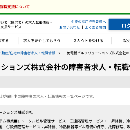
の就職支援について
企業の採用担当者様へ
がい者（障害者）の求人転職情報・
ロ
用支援サービス
お問い合わせ
よくある質問
索する
求人を紹介してもらう
スカウトを受ける
就
不動産/住宅の障害者求人・転職情報
三菱電機ビルソリューションズ株式会社の
ーションズ株式会社の障害者求人・転職
社が採用中の障害者の求人・転職情報の一覧ページです。
ーションズ株式会社
テム事業■1.トータルビル管理サービス ◯遠隔管理サービス： 昇降機、
他 ◯設備管理サービス：昇降機、冷熱機器等ビル設備の保守、故障修理、改