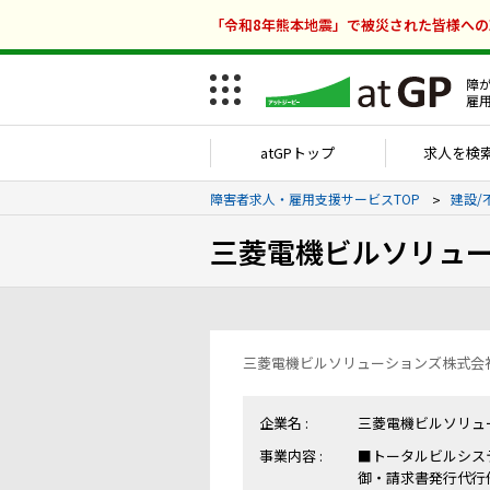
「令和8年熊本地震」で被災された皆様へ
障
雇
atGPトップ
求人を検
障害者求人・雇用支援サービスTOP
建設/
三菱電機ビルソリュ
三菱電機ビルソリューションズ株式会
企業名 :
三菱電機ビルソリュ
事業内容 :
■トータルビルシス
御・請求書発行代行