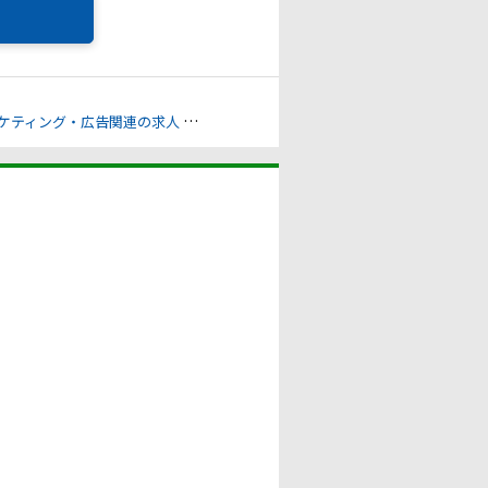
ケティング・広告関連の求人
社内情報システムの求人
その他IT/ヘルプデ