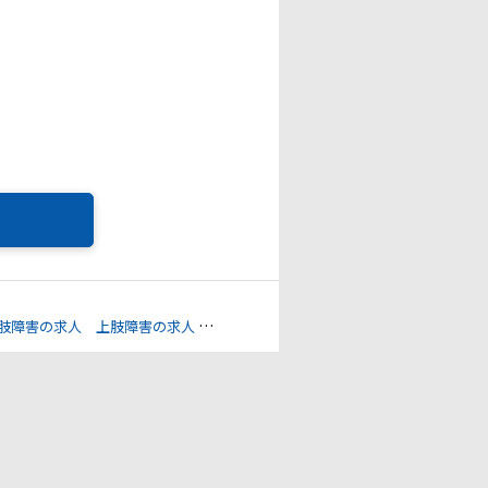
肢障害の求人
上肢障害の求人
心臓機能障害の求人
聴覚障害の求人
視