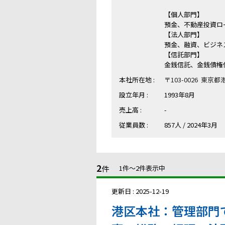
【個人部門】
預金、不動産投資ロ
【法人部門】
預金、融資、ビジネ
【信託部門】
金銭信託、金銭債権
本社所在地 :
〒103-0026 東京
設立年月 :
1993年8月
売上高 :
-
従業員数 :
857人 / 2024年3月
2
件
1件〜2件表示中
更新日 : 2025-12-19
港区本社：管理部門