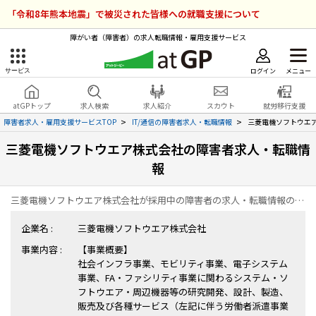
「令和8年熊本地震」で被災された皆様への就職支援について
障がい者（障害者）の求人転職情報・雇用支援サービス
ログイン
メニュー
サービス
障害者雇用のアットジーピー
ログイン
会員登録
atGPトップ
求人検索
求人紹介
スカウト
就労移行支援
無料
サービスラインナップ
障害者求人・雇用支援サービスTOP
IT/通信の障害者求人・転職情報
三菱電機ソフトウエ
三菱電機ソフトウエア株式会社の障害者求人・転職情
atGPトップ
就転職支援サービス
報
障害者専門の就転職支援サービス
各種サービス
三菱電機ソフトウエア株式会社が採用中の障害者の求人・転職情報の一覧ページです。
企業名 :
三菱電機ソフトウエア株式会社
求人を検索する
事業内容 :
【事業概要】
障害者アスリート専門の就転職支援サービス
社会インフラ事業、モビリティ事業、電子システム
求人を紹介してもらう
事業、FA・ファシリティ事業に関わるシステム・ソ
フトウエア・周辺機器等の研究開発、設計、製造、
スカウトを受ける
販売及び各種サービス（左記に伴う労働者派遣事業