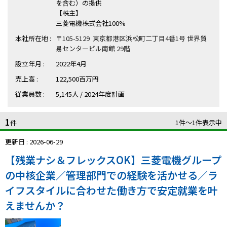
ハイスキルな障害者の転職支援サービス
を含む）の提供
【株主】
就労移行支援サービス
三菱電機株式会社100%
本社所在地 :
〒105-5129 東京都港区浜松町二丁目4番1号 世界貿
就職・転職ノウハウ
易センタービル南館 29階
障害のある新卒学生専門の就職エージェントサービス
設立年月 :
2022年4月
お問い合わせ・よくある質問
売上高 :
122,500百万円
従業員数 :
5,145人 / 2024年度計画
求人検索・スカウトサービス
お問い合わせ
1
1件〜1件表示中
障害者専門の求人検索・スカウトサービス
件
よくある質問
更新日 : 2026-06-29
採用をお考えの企業様はこちら
【残業ナシ＆フレックスOK】三菱電機グループ
就労移行支援サービス
の中核企業／管理部門での経験を活かせる／ラ
イフスタイルに合わせた働き方で安定就業を叶
メニューを閉じる
障害別専門支援の就労移行支援サービス
えませんか？