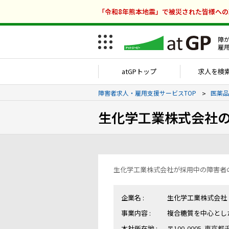
「令和8年熊本地震」で被災された皆様へ
障
雇
atGPトップ
求人を検
障害者求人・雇用支援サービスTOP
医薬品
生化学工業株式会社
生化学工業株式会社が採用中の障害者
企業名 :
生化学工業株式会社
事業内容 :
複合糖質を中心とし
本社所在地 :
〒100-0005 東