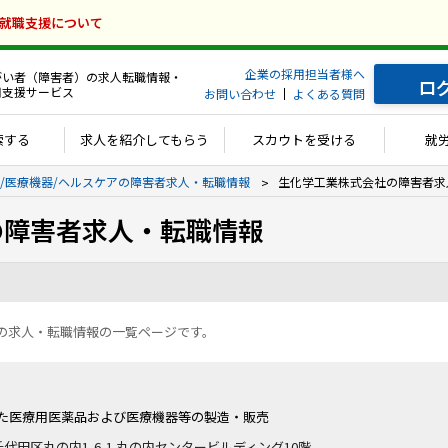
の就職支援について
企業の採用担当者様へ
がい者（障害者）の求人転職情報・
ロ
用支援サービス
お問い合わせ
よくある質問
索する
求人を紹介してもらう
スカウトを受ける
就
/医療機器/ヘルスケアの障害者求人・転職情報
生化学工業株式会社の障害者求
の障害者求人・転職情報
の求人・転職情報の一覧ページです。
た医療用医薬品および医療機器等の製造・販売
京都千代田区丸の内1-6-1 丸の内センタービルディング10階