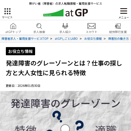
障がい者（障害者）の求人転職情報・雇用支援サービス
メニュー
サービス
障害者雇用のアットジーピー
就労移行支援
会員登録
無料
atGPトップ
求人検索
求人紹介
スカウト
就労移行支援
無料
サービスラインナップ
見学・お問い合わせ
障害者求人・雇用支援サービスTOP
atGPしごとLABO
お役立ち情報
障害別の働き方
atGPトップ
お役立ち情報
就転職支援サービス
発達障害のグレーゾーンとは？仕事の探し
障害者専門の就転職支援サービス
各種サービス
方と大人女性に見られる特徴
求人を検索する
更新日：2026年01月30日
障害者アスリート専門の就転職支援サービス
求人を紹介してもらう
スカウトを受ける
ハイスキルな障害者の転職支援サービス
就労支援サービス