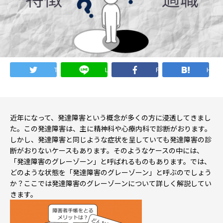
就職・転職ノウハウ
障害のある新卒学生専門の就職エージェントサービス
お問い合わせ・よくある質問
Twitter
LINE
Facebook
Hate
求人検索・スカウトサービス
お問い合わせ
障害者専門の求人検索・スカウトサービス
よくある質問
近年になって、発達障害という概念が多くの方に浸透してきまし
た。この発達障害は、主に精神科や心療内科で診断がおります。
しかし、発達障害と同じような症状を呈していても発達障害の診
就労移行支援サービス
断がおりないケースもあります。そのようなケースの中には、
メニューを閉じる
「発達障害のグレーゾーン」と呼ばれるものもあります。では、
障害別専門支援の就労移行支援サービス
どのような状態を「発達障害のグレーゾーン」と呼ぶのでしょう
か？ここでは発達障害のグレーゾーンについて詳しく解説してい
きます。
IT・Web制作スキルを身につける就労移行支援サービス