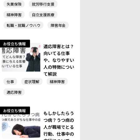
失業保険
就労移行支援
精神障害
自立支援医療
転職・就職ノウハウ
障害年金
お役立ち情報
適応障害とは？
向いてる仕事
や、なりやすい
人の特徴につい
て解説
仕事
症状理解
精神障害
適応障害
お役立ち情報
もしかしたらう
つ病？うつ病の
人が職場でとる
行動、仕事中の