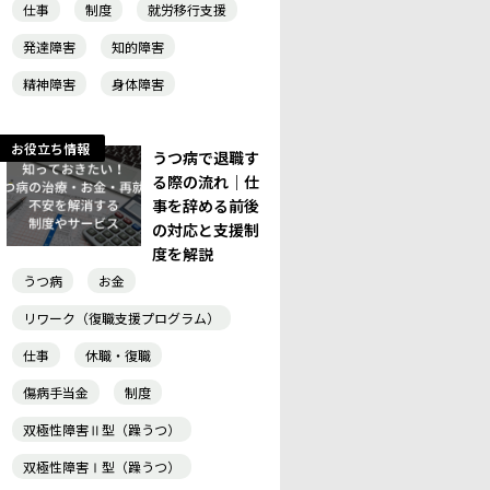
仕事
制度
就労移行支援
発達障害
知的障害
精神障害
身体障害
お役立ち情報
うつ病で退職す
る際の流れ｜仕
事を辞める前後
の対応と支援制
度を解説
うつ病
お金
リワーク（復職支援プログラム）
仕事
休職・復職
傷病手当金
制度
双極性障害Ⅱ型（躁うつ）
双極性障害Ⅰ型（躁うつ）