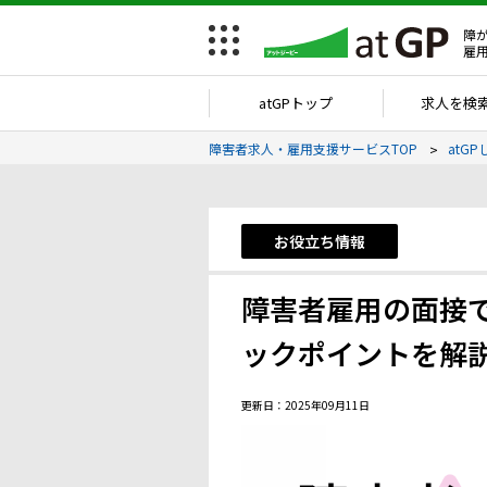
障
雇
atGPトップ
求人を検
障害者求人・雇用支援サービスTOP
atGP
お役立ち情報
障害者雇用の面接
ックポイントを解
更新日：2025年09月11日