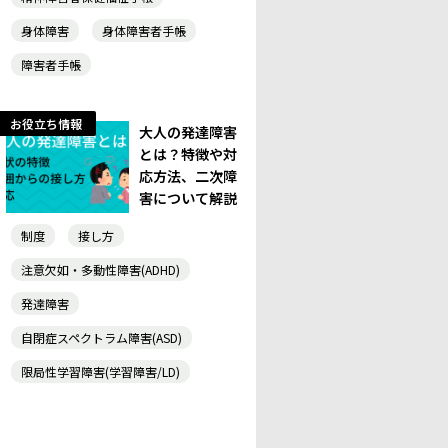
身体障害
身体障害者手帳
障害者手帳
お役立ち情報
大人の発達障害
とは？特徴や対
応方法、二次障
害について解説
制度
接し方
注意欠如・多動性障害(ADHD)
発達障害
自閉症スペクトラム障害(ASD)
限局性学習障害(学習障害/LD)