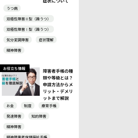
症状について
うつ病
双極性障害Ⅱ型（躁うつ）
双極性障害Ⅰ型（躁うつ）
気分変調障害
症状理解
精神障害
お役立ち情報
障害者手帳の種
類や等級とは？
申請方法からメ
リット・デメリ
ットまで解説
お金
制度
療育手帳
発達障害
知的障害
精神障害
精神障害者保健福祉手帳