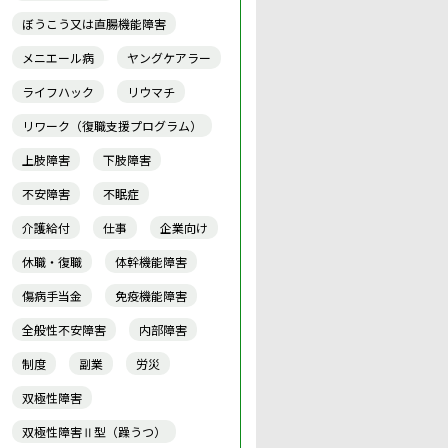
ぼうこう又は直腸機能障害
メニエール病
ヤングケアラー
ライフハック
リウマチ
リワーク（復職支援プログラム）
上肢障害
下肢障害
不安障害
不眠症
介護給付
仕事
企業向け
休職・復職
体幹機能障害
傷病手当金
免疫機能障害
全般性不安障害
内部障害
制度
副業
労災
双極性障害
双極性障害Ⅱ型（躁うつ）