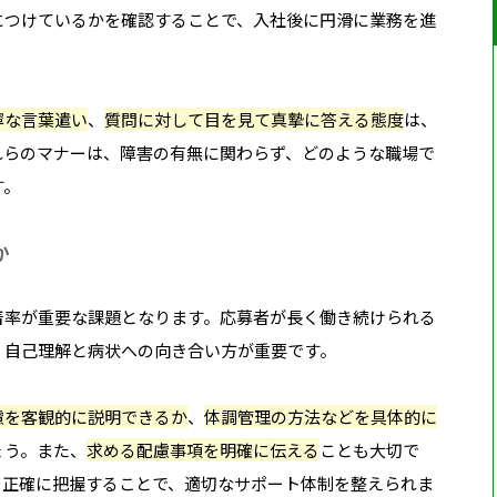
につけているかを確認することで、入社後に円滑に業務を進
寧な言葉遣い
、
質問に対して目を見て真摯に答える態度
は、
れらのマナーは、障害の有無に関わらず、どのような職場で
す。
か
着率が重要な課題となります。応募者が長く働き続けられる
、自己理解と病状への向き合い方が重要です。
慮を客観的に説明できるか
、
体調管理の方法などを具体的に
ょう。また、
求める配慮事項を明確に伝える
ことも大切で
を正確に把握することで、適切なサポート体制を整えられま