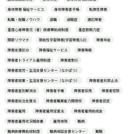
身体障害 福祉サービス
身体障害者手帳
転換性障害
転職・就職ノウハウ
退職
過眠症
適応障害
重度心身障害児（者）医療費助成制度
重症筋無力症
関節リウマチ
限局性学習障害(学習障害/LD)
障害年金
障害支援区分
障害福祉サービス
障害等級
障害者トライアル雇用制度
障害者割引
障害者就労・生活支援センター（なかぽつ）
障害者就業・生活支援センター（なかぽつ）
障害者差別禁止法
障害者差別解消法
障害者手帳
障害者採用
障害者控除
障害者総合支援法
障害者職業能力開発校
障害者認定
障害者雇用
障害者雇用促進法
障害者雇用助成金
障害者雇用状況報告書
雇用保険
難病
難病医療費助成制度
難病相談支援センター
難聴