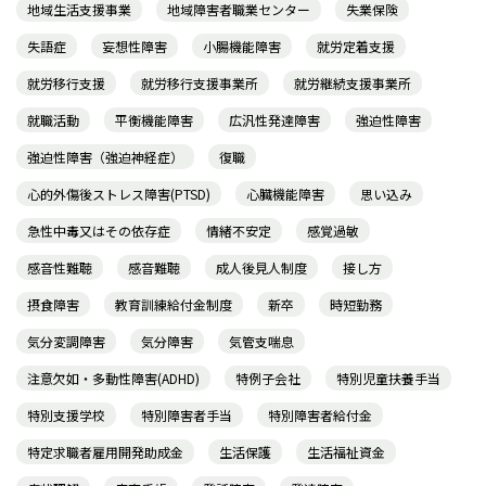
地域生活支援事業
地域障害者職業センター
失業保険
失語症
妄想性障害
小腸機能障害
就労定着支援
就労移行支援
就労移行支援事業所
就労継続支援事業所
就職活動
平衡機能障害
広汎性発達障害
強迫性障害
強迫性障害（強迫神経症）
復職
心的外傷後ストレス障害(PTSD)
心臓機能障害
思い込み
急性中毒又はその依存症
情緒不安定
感覚過敏
感音性難聴
感音難聴
成人後見人制度
接し方
摂食障害
教育訓練給付金制度
新卒
時短勤務
気分変調障害
気分障害
気管支喘息
注意欠如・多動性障害(ADHD)
特例子会社
特別児童扶養手当
特別支援学校
特別障害者手当
特別障害者給付金
特定求職者雇用開発助成金
生活保護
生活福祉資金