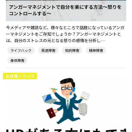
アンガーマネジメントで自分を楽にする方法～怒りを
コントロールする～
就職・転職ノウハウ
障害のある新卒学生専門の就職エージェントサービス
今メディアや雑誌など、様々なところで話題になっているアンガ
お問い合わせ・よくある質問
ーマネジメントをご存知でしょうか？アンガーマネジメントと
は、自分のストレスの元となる怒りの感情を分析し…
求人検索・スカウトサービス
お問い合わせ
ライフハック
発達障害
知的障害
精神障害
障害者専門の求人検索・スカウトサービス
身体障害
よくある質問
お仕事ノウハウ
就労移行支援サービス
メニューを閉じる
障害別専門支援の就労移行支援サービス
IT・Web制作スキルを身につける就労移行支援サービス