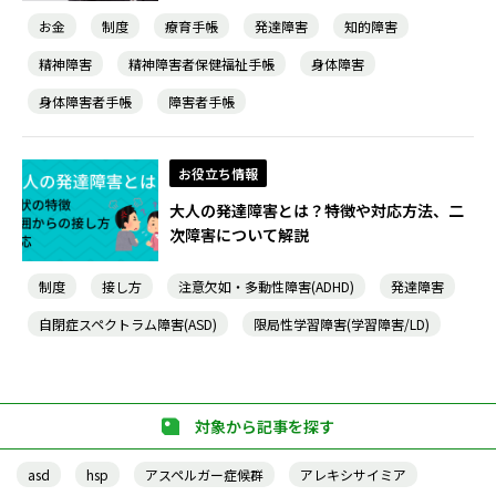
お金
制度
療育手帳
発達障害
知的障害
精神障害
精神障害者保健福祉手帳
身体障害
身体障害者手帳
障害者手帳
お役立ち情報
大人の発達障害とは？特徴や対応方法、二
次障害について解説
制度
接し方
注意欠如・多動性障害(ADHD)
発達障害
自閉症スペクトラム障害(ASD)
限局性学習障害(学習障害/LD)
対象から記事を探す
asd
hsp
アスペルガー症候群
アレキシサイミア