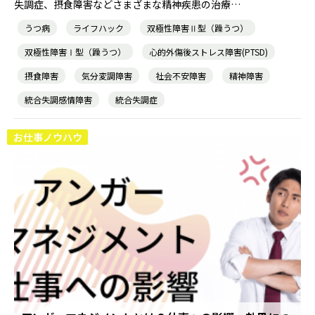
失調症、摂食障害などさまざまな精神疾患の治療…
うつ病
ライフハック
双極性障害Ⅱ型（躁うつ）
双極性障害Ⅰ型（躁うつ）
心的外傷後ストレス障害(PTSD)
摂食障害
気分変調障害
社会不安障害
精神障害
統合失調感情障害
統合失調症
お仕事ノウハウ