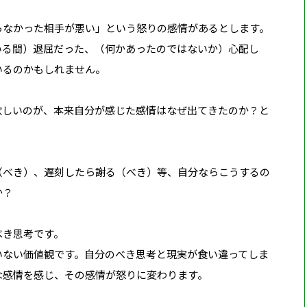
らなかった相手が悪い」という怒りの感情があるとします。
いる間）退屈だった、（何かあったのではないか）心配し
いるのかも
しれません。
欲しいのが、
本来自分が感じた感情はなぜ出てきた
のか？と
（
べき
）、遅刻したら謝る（
べき
）等、
自分ならこうするの
か？
べき思考
です。
いない価値観です。
自分のべき思考と現実が食い違ってしま
な感情を感じ、その感情が怒りに変わります。
。