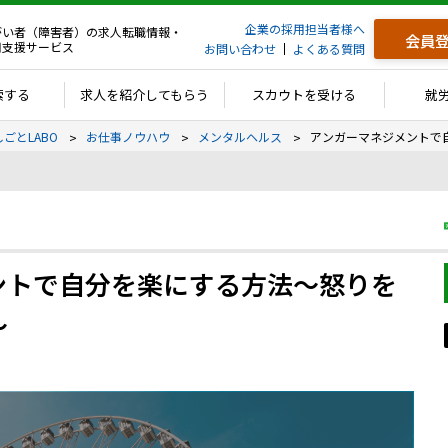
企業の採用担当者様へ
がい者（障害者）の求人転職情報・
会員
用支援サービス
お問い合わせ
よくある質問
索する
求人を紹介してもらう
スカウトを受ける
就
しごとLABO
お仕事ノウハウ
メンタルヘルス
アンガーマネジメントで
ントで自分を楽にする方法～怒りを
～