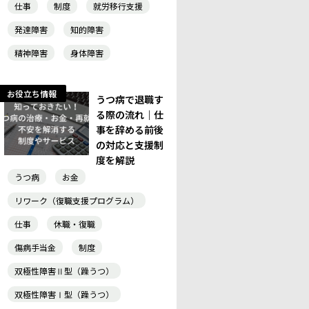
仕事
制度
就労移行支援
発達障害
知的障害
精神障害
身体障害
お役立ち情報
うつ病で退職す
る際の流れ｜仕
事を辞める前後
の対応と支援制
度を解説
うつ病
お金
リワーク（復職支援プログラム）
仕事
休職・復職
傷病手当金
制度
双極性障害Ⅱ型（躁うつ）
双極性障害Ⅰ型（躁うつ）