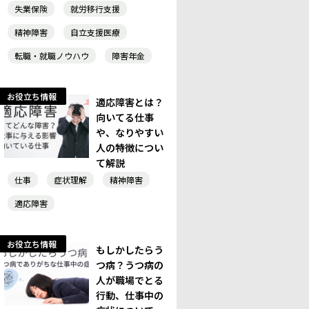
失業保険
就労移行支援
精神障害
自立支援医療
転職・就職ノウハウ
障害年金
お役立ち情報
適応障害とは？
向いてる仕事
や、なりやすい
人の特徴につい
て解説
仕事
症状理解
精神障害
適応障害
お役立ち情報
もしかしたらう
つ病？うつ病の
人が職場でとる
行動、仕事中の