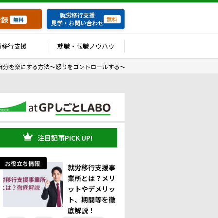
就労移行支援
登録
無料
無料
見学・お問い合わせ
労移行支援
就職・転職ノウハウ
自分を楽にする方法～怒りをコントロールする～
注目記事PICK UP!
お役立ち情報
就労移行支援事
業所とは？メリ
ットやデメリッ
ト、期間等を徹
底解説！