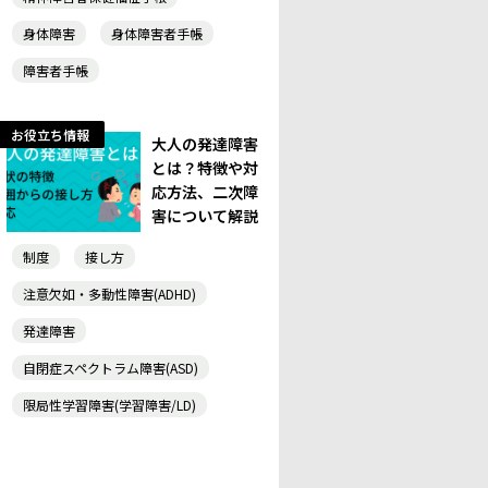
身体障害
身体障害者手帳
障害者手帳
お役立ち情報
大人の発達障害
とは？特徴や対
応方法、二次障
害について解説
制度
接し方
注意欠如・多動性障害(ADHD)
発達障害
自閉症スペクトラム障害(ASD)
限局性学習障害(学習障害/LD)