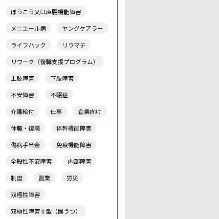
ぼうこう又は直腸機能障害
メニエール病
ヤングケアラー
ライフハック
リウマチ
リワーク（復職支援プログラム）
上肢障害
下肢障害
不安障害
不眠症
介護給付
仕事
企業向け
休職・復職
体幹機能障害
傷病手当金
免疫機能障害
全般性不安障害
内部障害
制度
副業
労災
双極性障害
双極性障害Ⅱ型（躁うつ）