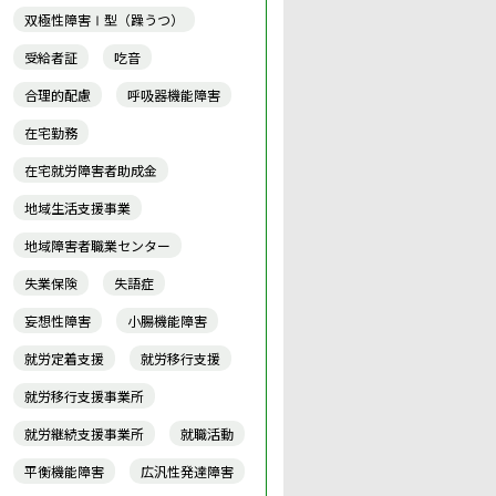
双極性障害Ⅰ型（躁うつ）
受給者証
吃音
合理的配慮
呼吸器機能障害
在宅勤務
在宅就労障害者助成金
地域生活支援事業
地域障害者職業センター
失業保険
失語症
妄想性障害
小腸機能障害
就労定着支援
就労移行支援
就労移行支援事業所
就労継続支援事業所
就職活動
平衡機能障害
広汎性発達障害