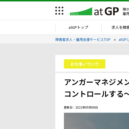
障
雇
atGPトップ
求人を検
障害者求人・雇用支援サービスTOP
atGP
お仕事ノウハウ
アンガーマネジメ
コントロールする
更新日：2022年09月08日