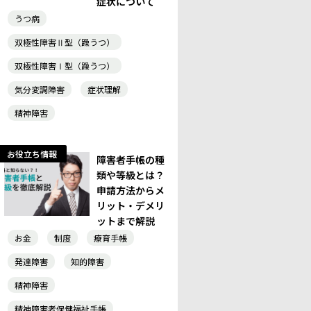
症状について
うつ病
双極性障害Ⅱ型（躁うつ）
双極性障害Ⅰ型（躁うつ）
気分変調障害
症状理解
精神障害
お役立ち情報
障害者手帳の種
類や等級とは？
申請方法からメ
リット・デメリ
ットまで解説
お金
制度
療育手帳
発達障害
知的障害
精神障害
精神障害者保健福祉手帳