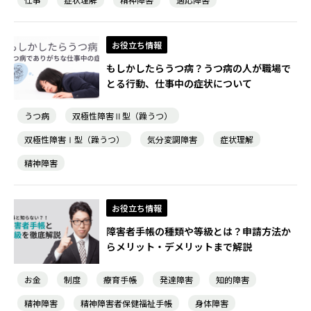
お役立ち情報
もしかしたらうつ病？うつ病の人が職場で
とる行動、仕事中の症状について
うつ病
双極性障害Ⅱ型（躁うつ）
双極性障害Ⅰ型（躁うつ）
気分変調障害
症状理解
精神障害
お役立ち情報
障害者手帳の種類や等級とは？申請方法か
らメリット・デメリットまで解説
お金
制度
療育手帳
発達障害
知的障害
精神障害
精神障害者保健福祉手帳
身体障害