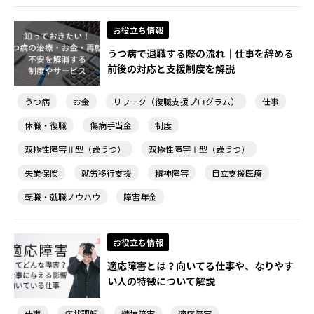
お役立ち情報
うつ病で退職する際の流れ｜仕事を辞める
前後の対応と支援制度を解説
うつ病
お金
リワーク（復職支援プログラム）
仕事
休職・復職
傷病手当金
制度
双極性障害Ⅱ型（躁うつ）
双極性障害Ⅰ型（躁うつ）
失業保険
就労移行支援
精神障害
自立支援医療
転職・就職ノウハウ
障害年金
お役立ち情報
適応障害とは？向いてる仕事や、なりやす
い人の特徴について解説
仕事
症状理解
精神障害
適応障害