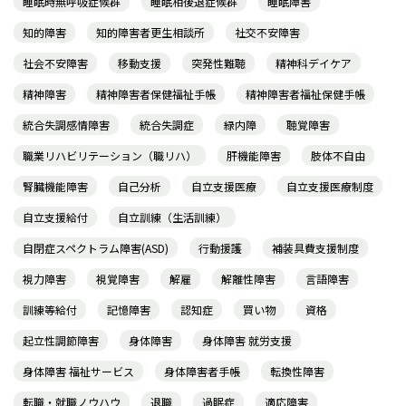
睡眠時無呼吸症候群
睡眠相後退症候群
睡眠障害
知的障害
知的障害者更生相談所
社交不安障害
社会不安障害
移動支援
突発性難聴
精神科デイケア
精神障害
精神障害者保健福祉手帳
精神障害者福祉保健手帳
統合失調感情障害
統合失調症
緑内障
聴覚障害
職業リハビリテーション（職リハ）
肝機能障害
肢体不自由
腎臓機能障害
自己分析
自立支援医療
自立支援医療制度
自立支援給付
自立訓練（生活訓練）
自閉症スペクトラム障害(ASD)
行動援護
補装具費支援制度
視力障害
視覚障害
解雇
解離性障害
言語障害
訓練等給付
記憶障害
認知症
買い物
資格
起立性調節障害
身体障害
身体障害 就労支援
身体障害 福祉サービス
身体障害者手帳
転換性障害
転職・就職ノウハウ
退職
過眠症
適応障害