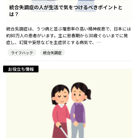
統合失調症の人が生活で気をつけるべきポイントと
は？
就職・転職ノウハウ
障害のある新卒学生専門の就職エージェントサービス
統合失調症は、うつ病と並ぶ罹患率の高い精神疾患で、日本には
お問い合わせ・よくある質問
約80万人の患者がいます。主に思春期から30歳ぐらいまでに発
症し、幻覚や妄想などを主症状とする病気で、…
求人検索・スカウトサービス
お問い合わせ
ライフハック
統合失調症
障害者専門の求人検索・スカウトサービス
よくある質問
お役立ち情報
就労移行支援サービス
メニューを閉じる
障害別専門支援の就労移行支援サービス
IT・Web制作スキルを身につける就労移行支援サービス