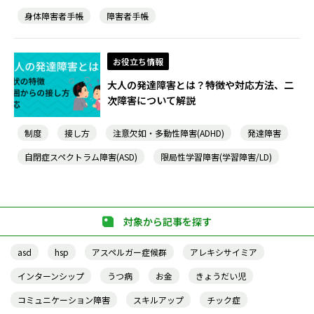
身体障害者手帳
障害者手帳
お役立ち情報
大人の発達障害とは？特徴や対応方法、二
次障害について解説
制度
接し方
注意欠如・多動性障害(ADHD)
発達障害
自閉症スペクトラム障害(ASD)
限局性学習障害(学習障害/LD)
対象から記事を探す
asd
hsp
アスペルガー症候群
アレキシサイミア
インターンシップ
うつ病
お金
きょうだい児
コミュニケーション障害
スキルアップ
チック症