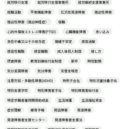
就労移行支援
就労移行支援事業所
就労継続支援事業所
就職活動
平衡機能障害
広汎性発達障害
強迫性障害
強迫性障害（強迫神経症）
復職
心的外傷後ストレス障害(PTSD)
心臓機能障害
思い込み
急性中毒又はその依存症
情緒不安定
感覚過敏
感音性難聴
感音難聴
成人後見人制度
接し方
摂食障害
教育訓練給付金制度
新卒
時短勤務
気分変調障害
気分障害
気管支喘息
注意欠如・多動性障害(ADHD)
特例子会社
特別児童扶養手当
特別支援学校
特別障害者手当
特別障害者給付金
特定求職者雇用開発助成金
生活保護
生活福祉資金
症状理解
療育手帳
発話障害
発達障害
発達障害者支援センター
発達障害者支援法