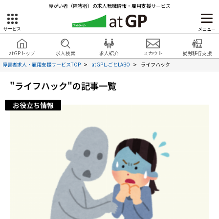
障がい者（障害者）の求人転職情報・雇用支援サービス
メニュー
サービス
障害者雇用のアットジーピー
就労移行支援
会員登録
無料
atGPトップ
求人検索
求人紹介
スカウト
就労移行支援
無料
サービスラインナップ
見学・お問い合わせ
障害者求人・雇用支援サービスTOP
atGPしごとLABO
ライフハック
atGPトップ
"ライフハック"の記事一覧
就転職支援サービス
お役立ち情報
障害者専門の就転職支援サービス
各種サービス
求人を検索する
障害者アスリート専門の就転職支援サービス
求人を紹介してもらう
スカウトを受ける
ハイスキルな障害者の転職支援サービス
就労支援サービス