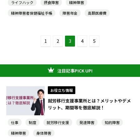
ライフハック
摂食障害
精神障害
精神障害者保健福祉手帳
障害年金
高額医療費
1
2
3
4
5
注目記事PICK UP!
お役立ち情報
就労移行支援事業所とは？メリットやデメ
リット、期間等を徹底解説！
仕事
制度
就労移行支援
発達障害
知的障害
精神障害
身体障害