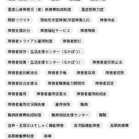
重度心身障害児（者）医療費助成制度
重症筋無力症
関節リウマチ
限局性学習障害(学習障害/LD)
障害年金
障害支援区分
障害福祉サービス
障害等級
障害者トライアル雇用制度
障害者割引
障害者就労・生活支援センター（なかぽつ）
障害者就業・生活支援センター（なかぽつ）
障害者差別禁止法
障害者差別解消法
障害者手帳
障害者採用
障害者控除
障害者総合支援法
障害者職業能力開発校
障害者認定
障害者雇用
障害者雇用促進法
障害者雇用助成金
障害者雇用状況報告書
雇用保険
難病
難病医療費助成制度
難病相談支援センター
難聴
音声・言語又はそしゃく機能障害
高次脳機能障害
高額医療費
高額療養費制度
麻痺