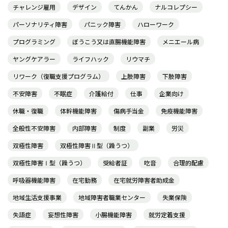
チャレンジ雇用
デザイン
てんかん
ナルコレプシー
パーソナリティ障害
パニック障害
ハローワーク
プログラミング
ぼうこう又は直腸機能障害
メニエール病
ヤングケアラー
ライフハック
リウマチ
リワーク（復職支援プログラム）
上肢障害
下肢障害
不安障害
不眠症
介護給付
仕事
企業向け
休職・復職
体幹機能障害
傷病手当金
免疫機能障害
全般性不安障害
内部障害
制度
副業
労災
双極性障害
双極性障害Ⅱ型（躁うつ）
双極性障害Ⅰ型（躁うつ）
受給者証
吃音
合理的配慮
呼吸器機能障害
在宅勤務
在宅就労障害者助成金
地域生活支援事業
地域障害者職業センター
失業保険
失語症
妄想性障害
小腸機能障害
就労定着支援