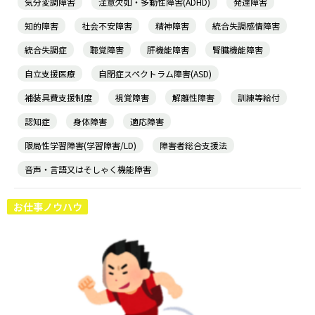
気分変調障害
注意欠如・多動性障害(ADHD)
発達障害
知的障害
社会不安障害
精神障害
統合失調感情障害
統合失調症
聴覚障害
肝機能障害
腎臓機能障害
自立支援医療
自閉症スペクトラム障害(ASD)
補装具費支援制度
視覚障害
解離性障害
訓練等給付
認知症
身体障害
適応障害
限局性学習障害(学習障害/LD)
障害者総合支援法
音声・言語又はそしゃく機能障害
お仕事ノウハウ