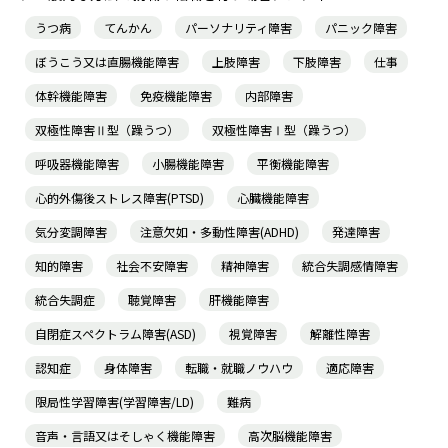
うつ病
てんかん
パーソナリティ障害
パニック障害
ぼうこう又は直腸機能障害
上肢障害
下肢障害
仕事
体幹機能障害
免疫機能障害
内部障害
双極性障害Ⅱ型（躁うつ）
双極性障害Ⅰ型（躁うつ）
呼吸器機能障害
小腸機能障害
平衡機能障害
心的外傷後ストレス障害(PTSD)
心臓機能障害
気分変調障害
注意欠如・多動性障害(ADHD)
発達障害
知的障害
社会不安障害
精神障害
統合失調感情障害
統合失調症
聴覚障害
肝機能障害
自閉症スペクトラム障害(ASD)
視覚障害
解離性障害
認知症
身体障害
転職・就職ノウハウ
適応障害
限局性学習障害(学習障害/LD)
難病
音声・言語又はそしゃく機能障害
高次脳機能障害