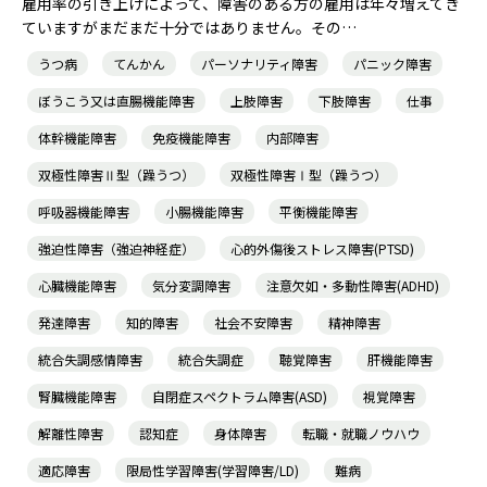
雇用率の引き上げによって、障害のある方の雇用は年々増えてき
ていますがまだまだ十分ではありません。その…
うつ病
てんかん
パーソナリティ障害
パニック障害
ぼうこう又は直腸機能障害
上肢障害
下肢障害
仕事
体幹機能障害
免疫機能障害
内部障害
双極性障害Ⅱ型（躁うつ）
双極性障害Ⅰ型（躁うつ）
呼吸器機能障害
小腸機能障害
平衡機能障害
強迫性障害（強迫神経症）
心的外傷後ストレス障害(PTSD)
心臓機能障害
気分変調障害
注意欠如・多動性障害(ADHD)
発達障害
知的障害
社会不安障害
精神障害
統合失調感情障害
統合失調症
聴覚障害
肝機能障害
腎臓機能障害
自閉症スペクトラム障害(ASD)
視覚障害
解離性障害
認知症
身体障害
転職・就職ノウハウ
適応障害
限局性学習障害(学習障害/LD)
難病