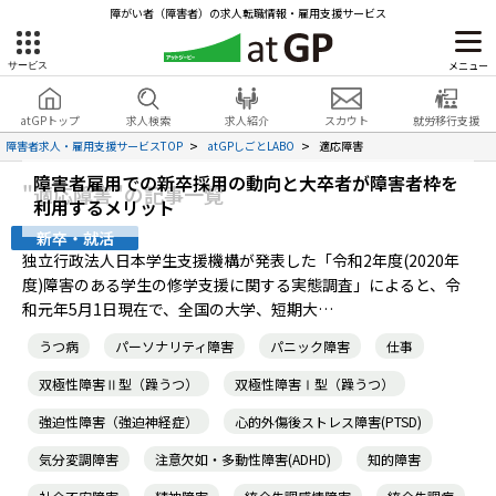
障がい者（障害者）の求人転職情報・雇用支援サービス
メニュー
サービス
障害者雇用のアットジーピー
就労移行支援
会員登録
無料
atGPトップ
求人検索
求人紹介
スカウト
就労移行支援
無料
サービスラインナップ
見学・お問い合わせ
障害者求人・雇用支援サービスTOP
atGPしごとLABO
適応障害
障害者雇用での新卒採用の動向と大卒者が障害者枠を
atGPトップ
"適応障害"の記事一覧
就転職支援サービス
利用するメリット
新卒・就活
障害者専門の就転職支援サービス
独立行政法人日本学生支援機構が発表した「令和2年度(2020年
各種サービス
度)障害のある学生の修学支援に関する実態調査」によると、令
和元年5月1日現在で、全国の大学、短期大…
求人を検索する
うつ病
パーソナリティ障害
パニック障害
仕事
障害者アスリート専門の就転職支援サービス
求人を紹介してもらう
双極性障害Ⅱ型（躁うつ）
双極性障害Ⅰ型（躁うつ）
強迫性障害（強迫神経症）
心的外傷後ストレス障害(PTSD)
スカウトを受ける
ハイスキルな障害者の転職支援サービス
気分変調障害
注意欠如・多動性障害(ADHD)
知的障害
就労支援サービス