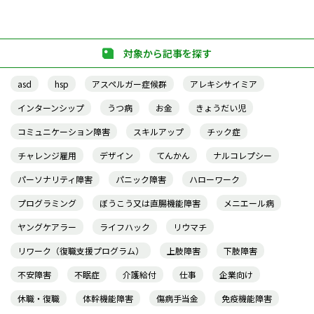
対象から記事を探す
asd
hsp
アスペルガー症候群
アレキシサイミア
インターンシップ
うつ病
お金
きょうだい児
コミュニケーション障害
スキルアップ
チック症
チャレンジ雇用
デザイン
てんかん
ナルコレプシー
パーソナリティ障害
パニック障害
ハローワーク
プログラミング
ぼうこう又は直腸機能障害
メニエール病
ヤングケアラー
ライフハック
リウマチ
リワーク（復職支援プログラム）
上肢障害
下肢障害
不安障害
不眠症
介護給付
仕事
企業向け
休職・復職
体幹機能障害
傷病手当金
免疫機能障害