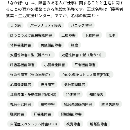
「なかぽつ」は、障害のある人が仕事に関することと生活に関す
ることの両方を相談できる施設の略称です。正式名称は「障害者
就業・生活支援センター」ですが。名称の就業と…
うつ病
パーソナリティ障害
パニック障害
ぼうこう又は直腸機能障害
上肢障害
下肢障害
仕事
体幹機能障害
免疫機能障害
制度
双極性障害Ⅱ型（躁うつ）
双極性障害Ⅰ型（躁うつ）
呼吸器機能障害
小腸機能障害
平衡機能障害
強迫性障害（強迫神経症）
心的外傷後ストレス障害(PTSD)
心臓機能障害
摂食障害
気分変調障害
注意欠如・多動性障害(ADHD)
発達障害
知的障害
社会不安障害
精神障害
統合失調感情障害
統合失調症
聴覚障害
肝機能障害
腎臓機能障害
自閉症スペクトラム障害(ASD)
視覚障害
解離性障害