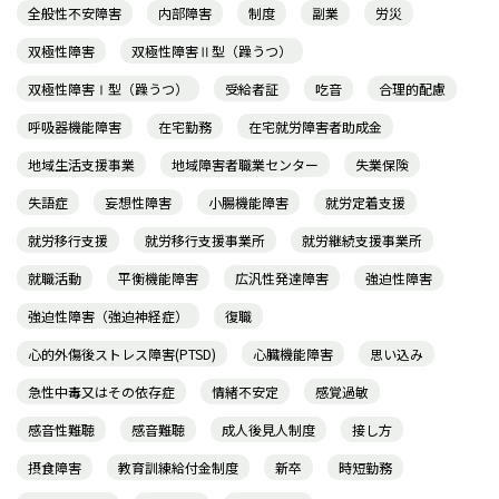
全般性不安障害
内部障害
制度
副業
労災
双極性障害
双極性障害Ⅱ型（躁うつ）
双極性障害Ⅰ型（躁うつ）
受給者証
吃音
合理的配慮
呼吸器機能障害
在宅勤務
在宅就労障害者助成金
地域生活支援事業
地域障害者職業センター
失業保険
失語症
妄想性障害
小腸機能障害
就労定着支援
就労移行支援
就労移行支援事業所
就労継続支援事業所
就職活動
平衡機能障害
広汎性発達障害
強迫性障害
強迫性障害（強迫神経症）
復職
心的外傷後ストレス障害(PTSD)
心臓機能障害
思い込み
急性中毒又はその依存症
情緒不安定
感覚過敏
感音性難聴
感音難聴
成人後見人制度
接し方
摂食障害
教育訓練給付金制度
新卒
時短勤務