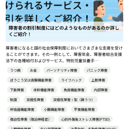
障害者の割引制度にはどのようなものがあるのか詳し
くご紹介！
障害者になると国の社会保障制度においてさまざまな支援を受け
ることができます。その一例として、障害年金、障害者総合支援
法下の各種給付およびサービス、特別児童扶養手…
うつ病
お金
パーソナリティ障害
パニック障害
ぼうこう又は直腸機能障害
ライフハック
上肢障害
下肢障害
体幹機能障害
免疫機能障害
内部障害
制度
双極性障害
双極性障害Ⅰ型（躁うつ）
呼吸器機能障害
小腸機能障害
平衡機能障害
強迫性障害（強迫神経症）
心的外傷後ストレス障害(PTSD)
心臓機能障害
気分変調障害
注意欠如・多動性障害(ADHD)