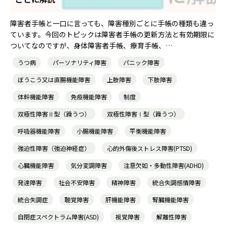
障害者手帳と一口に言っても、障害種別ごとに手帳の種類も違っ
ています。今回のトピックは障害者手帳の更新方法と有効期限に
ついてなのですが、身体障害者手帳、療育手帳、…
うつ病
パーソナリティ障害
パニック障害
ぼうこう又は直腸機能障害
上肢障害
下肢障害
体幹機能障害
免疫機能障害
制度
双極性障害Ⅱ型（躁うつ）
双極性障害Ⅰ型（躁うつ）
呼吸器機能障害
小腸機能障害
平衡機能障害
強迫性障害（強迫神経症）
心的外傷後ストレス障害(PTSD)
心臓機能障害
気分変調障害
注意欠如・多動性障害(ADHD)
発達障害
社会不安障害
精神障害
統合失調感情障害
統合失調症
聴覚障害
肝機能障害
腎臓機能障害
自閉症スペクトラム障害(ASD)
視覚障害
解離性障害