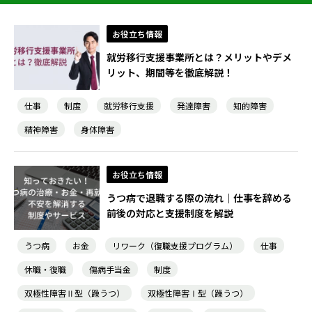
お役立ち情報
就労移行支援事業所とは？メリットやデメ
リット、期間等を徹底解説！
仕事
制度
就労移行支援
発達障害
知的障害
精神障害
身体障害
お役立ち情報
うつ病で退職する際の流れ｜仕事を辞める
前後の対応と支援制度を解説
うつ病
お金
リワーク（復職支援プログラム）
仕事
休職・復職
傷病手当金
制度
双極性障害Ⅱ型（躁うつ）
双極性障害Ⅰ型（躁うつ）