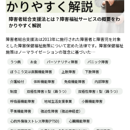
障害者総合支援法とは？障害福祉サービスの概要をわ
かりやすく解説
障害者総合支援法は2013年に施行された障害者と障害児を対象
とした障害保健福祉施策について定めた法律です。障害保健福祉
施策はノーマライゼーションの理念に基づいた…
うつ病
お金
パーソナリティ障害
パニック障害
ぼうこう又は直腸機能障害
上肢障害
下肢障害
介護給付
体幹機能障害
免疫機能障害
内部障害
制度
双極性障害Ⅱ型（躁うつ）
双極性障害Ⅰ型（躁うつ）
呼吸器機能障害
地域生活支援事業
小腸機能障害
平衡機能障害
強迫性障害（強迫神経症）
心的外傷後ストレス障害(PTSD)
心臓機能障害