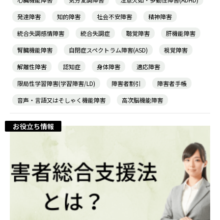
発達障害
知的障害
社会不安障害
精神障害
統合失調感情障害
統合失調症
聴覚障害
肝機能障害
腎臓機能障害
自閉症スペクトラム障害(ASD)
視覚障害
解離性障害
認知症
身体障害
適応障害
限局性学習障害(学習障害/LD)
障害者割引
障害者手帳
音声・言語又はそしゃく機能障害
高次脳機能障害
お役立ち情報