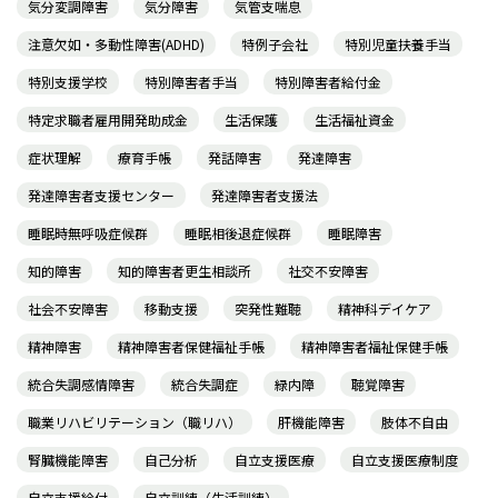
気分変調障害
気分障害
気管支喘息
注意欠如・多動性障害(ADHD)
特例子会社
特別児童扶養手当
特別支援学校
特別障害者手当
特別障害者給付金
特定求職者雇用開発助成金
生活保護
生活福祉資金
症状理解
療育手帳
発話障害
発達障害
発達障害者支援センター
発達障害者支援法
睡眠時無呼吸症候群
睡眠相後退症候群
睡眠障害
知的障害
知的障害者更生相談所
社交不安障害
社会不安障害
移動支援
突発性難聴
精神科デイケア
精神障害
精神障害者保健福祉手帳
精神障害者福祉保健手帳
統合失調感情障害
統合失調症
緑内障
聴覚障害
職業リハビリテーション（職リハ）
肝機能障害
肢体不自由
腎臓機能障害
自己分析
自立支援医療
自立支援医療制度
自立支援給付
自立訓練（生活訓練）