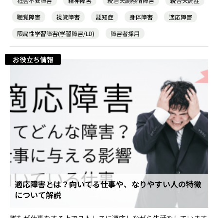
社会不安障害
精神障害
統合失調感情障害
統合失調症
聴覚障害
視覚障害
認知症
身体障害
適応障害
就職・転職ノウハウ
障害のある新卒学生専門の就職エージェントサービス
限局性学習障害(学習障害/LD)
障害者採用
お問い合わせ・よくある質問
お役立ち情報
求人検索・スカウトサービス
お問い合わせ
障害者専門の求人検索・スカウトサービス
よくある質問
就労移行支援サービス
メニューを閉じる
障害別専門支援の就労移行支援サービス
適応障害とは？向いてる仕事や、なりやすい人の特徴
について解説
IT・Web制作スキルを身につける就労移行支援サービス