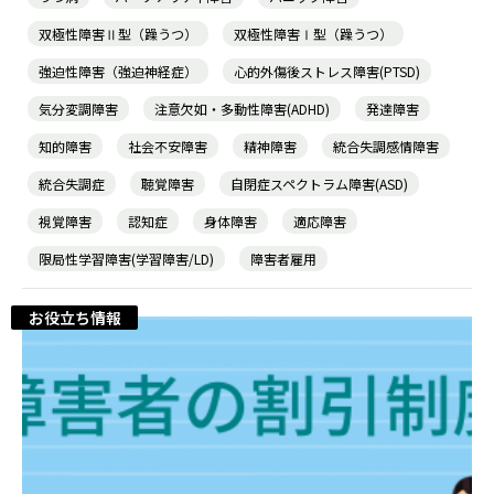
双極性障害Ⅱ型（躁うつ）
双極性障害Ⅰ型（躁うつ）
強迫性障害（強迫神経症）
心的外傷後ストレス障害(PTSD)
気分変調障害
注意欠如・多動性障害(ADHD)
発達障害
知的障害
社会不安障害
精神障害
統合失調感情障害
統合失調症
聴覚障害
自閉症スペクトラム障害(ASD)
視覚障害
認知症
身体障害
適応障害
限局性学習障害(学習障害/LD)
障害者雇用
お役立ち情報