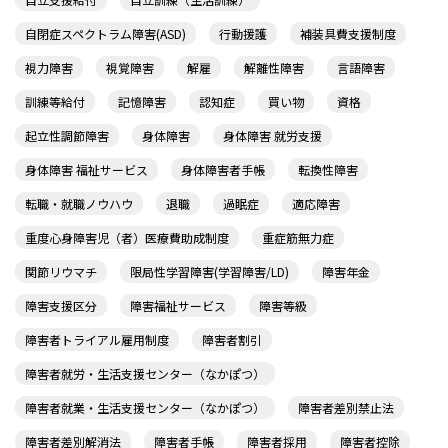
自閉症スペクトラム障害(ASD)
行動援護
補装具費支援制度
視力障害
視覚障害
解雇
解離性障害
言語障害
訓練等給付
記憶障害
認知症
買い物
資格
起立性調節障害
身体障害
身体障害 就労支援
身体障害 福祉サービス
身体障害者手帳
転換性障害
転職・就職ノウハウ
退職
過眠症
適応障害
重度心身障害児（者）医療費助成制度
重症筋無力症
関節リウマチ
限局性学習障害(学習障害/LD)
障害年金
障害支援区分
障害福祉サービス
障害等級
障害者トライアル雇用制度
障害者割引
障害者就労・生活支援センター（なかぽつ）
障害者就業・生活支援センター（なかぽつ）
障害者差別禁止法
障害者差別解消法
障害者手帳
障害者採用
障害者控除