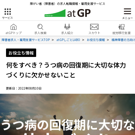
障がい者（障害者）の求人転職情報・雇用支援サービス
メニュー
サービス
障害者雇用のアットジーピー
就労移行支援
会員登録
無料
atGPトップ
求人検索
求人紹介
スカウト
就労移行支援
無料
サービスラインナップ
見学・お問い合わせ
障害者求人・雇用支援サービスTOP
atGPしごとLABO
お役立ち情報
精神障害の方向
atGPトップ
お役立ち情報
就転職支援サービス
何をすべき？うつ病の回復期に大切な体力
障害者専門の就転職支援サービス
各種サービス
づくりに欠かせないこと
求人を検索する
更新日：2022年08月10日
障害者アスリート専門の就転職支援サービス
求人を紹介してもらう
スカウトを受ける
ハイスキルな障害者の転職支援サービス
就労支援サービス