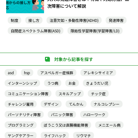
次障害について解説
制度
接し方
注意欠如・多動性障害(ADHD)
発達障害
自閉症スペクトラム障害(ASD)
限局性学習障害(学習障害/LD)
対象から記事を探す
asd
hsp
アスペルガー症候群
アレキシサイミア
インターンシップ
うつ病
お金
きょうだい児
コミュニケーション障害
スキルアップ
チック症
チャレンジ雇用
デザイン
てんかん
ナルコレプシー
パーソナリティ障害
パニック障害
ハローワーク
プログラミング
ぼうこう又は直腸機能障害
メニエール病
ヤングケアラー
ライフハック
リウマチ