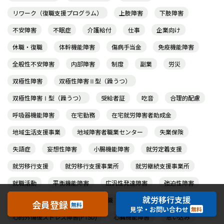
リワーク（復職支援プログラム）
上肢障害
下肢障害
不安障害
不眠症
介護給付
仕事
企業向け
休職・復職
体幹機能障害
傷病手当金
免疫機能障害
全般性不安障害
内部障害
制度
副業
労災
双極性障害
双極性障害Ⅱ型（躁うつ）
双極性障害Ⅰ型（躁うつ）
受給者証
吃音
合理的配慮
呼吸器機能障害
在宅勤務
在宅就労障害者助成金
地域生活支援事業
地域障害者職業センター
失業保険
失語症
妄想性障害
小腸機能障害
就労定着支援
就労移行支援
就労移行支援事業所
就労継続支援事業所
就職活動
平衡機能障害
広汎性発達障害
強迫性障害
就労移行支援
強迫性障害（強迫神経症）
復職
会員登録
無料
見学・お問い合わせ
無料
心的外傷後ストレス障害(PTSD)
心臓機能障害
思い込み