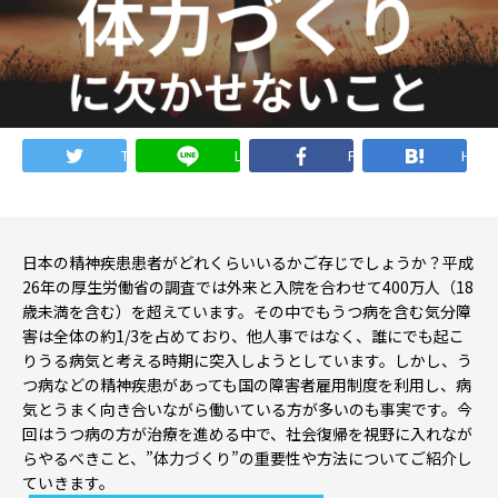
就職・転職ノウハウ
障害のある新卒学生専門の就職エージェントサービス
お問い合わせ・よくある質問
Twitter
LINE
Facebook
Hate
求人検索・スカウトサービス
お問い合わせ
障害者専門の求人検索・スカウトサービス
よくある質問
日本の精神疾患患者がどれくらいいるかご存じでしょうか？平成
26年の厚生労働省の調査では外来と入院を合わせて400万人（18
歳未満を含む）を超えています。その中でもうつ病を含む気分障
就労移行支援サービス
害は全体の約1/3を占めており、他人事ではなく、誰にでも起こ
メニューを閉じる
りうる病気と考える時期に突入しようとしています。しかし、う
障害別専門支援の就労移行支援サービス
つ病などの精神疾患があっても国の障害者雇用制度を利用し、病
気とうまく向き合いながら働いている方が多いのも事実です。今
回はうつ病の方が治療を進める中で、社会復帰を視野に入れなが
らやるべきこと、”体力づくり”の重要性や方法についてご紹介し
ていきます。
IT・Web制作スキルを身につける就労移行支援サービス