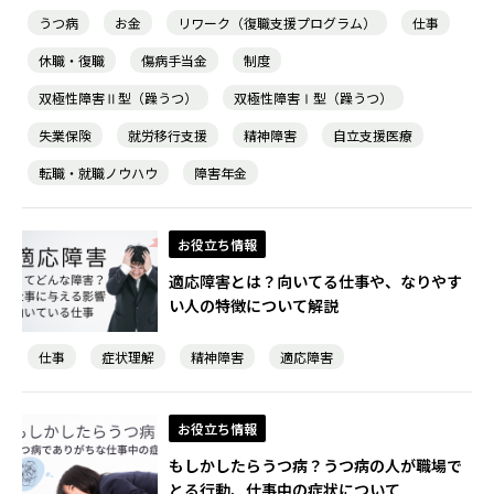
うつ病
お金
リワーク（復職支援プログラム）
仕事
休職・復職
傷病手当金
制度
双極性障害Ⅱ型（躁うつ）
双極性障害Ⅰ型（躁うつ）
失業保険
就労移行支援
精神障害
自立支援医療
転職・就職ノウハウ
障害年金
お役立ち情報
適応障害とは？向いてる仕事や、なりやす
い人の特徴について解説
仕事
症状理解
精神障害
適応障害
お役立ち情報
もしかしたらうつ病？うつ病の人が職場で
とる行動、仕事中の症状について