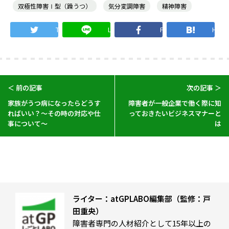
双極性障害Ⅰ型（躁うつ）
気分変調障害
精神障害
Twitter
LINE
Facebook
Hate
＜ 前の記事
次の記事 ＞
家族がうつ病になったらどうす
障害者が一般企業で働く際に知
ればいい？～その時の対応や仕
っておきたいビジネスマナーと
事について～
は
ライター：atGPLABO編集部（監修：戸
田重央）
障害者専門の人材紹介として15年以上の