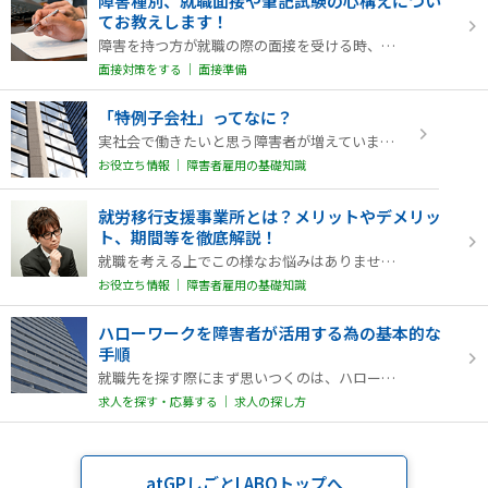
障害種別、就職面接や筆記試験の心構えについ
てお教えします！
障害を持つ方が就職の際の面接を受ける時、あるいは筆記試験を受ける時。どんなことに気をつけ、…
面接対策をする │ 面接準備
「特例子会社」ってなに？
実社会で働きたいと思う障害者が増えています。しかし、その受け皿である企業の数はまだまだ十分…
お役立ち情報 │ 障害者雇用の基礎知識
就労移行支援事業所とは？メリットやデメリッ
ト、期間等を徹底解説！
就職を考える上でこの様なお悩みはありませんか？「働き続けられるか不安・・・」、「自分に合う…
お役立ち情報 │ 障害者雇用の基礎知識
ハローワークを障害者が活用する為の基本的な
手順
就職先を探す際にまず思いつくのは、ハローワークの障害者窓口だと思います。しかし、今まで健常…
求人を探す・応募する │ 求人の探し方
atGPしごとLABOトップへ