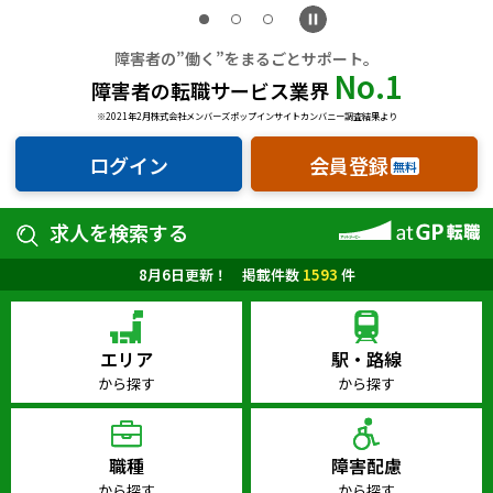
ハイスキルな障害者の転職支援サービス
就労移行支援サービス
障害者の”働く”をまるごとサポート。
No.1
障害者の転職サービス業界
就職・転職ノウハウ
障害のある新卒学生専門の就職エージェントサービス
※2021年2月株式会社メンバーズポップインサイトカンバニー調査結果より
ログイン
会員登録
お問い合わせ・よくある質問
無料
求人検索・スカウトサービス
お問い合わせ
求人を検索する
障害者専門の求人検索・スカウトサービス
8月6日更新！ 掲載件数
1593
件
よくある質問
採用をお考えの企業様はこちら
エリア
駅・路線
就労移行支援サービス
から探す
から探す
メニューを閉じる
障害別専門支援の就労移行支援サービス
職種
障害配慮
から探す
から探す