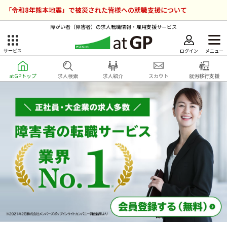
「令和8年熊本地震」で被災された皆様への就職支援について
障がい者（障害者）の求人転職情報・雇用支援サービス
ログイン
メニュー
サービス
障害者雇用のアットジーピー
ログイン
会員登録
atGPトップ
求人検索
求人紹介
スカウト
就労移行支援
無料
サービスラインナップ
atGPトップ
就転職支援サービス
障害者専門の就転職支援サービス
各種サービス
求人を検索する
障害者アスリート専門の就転職支援サービス
求人を紹介してもらう
スカウトを受ける