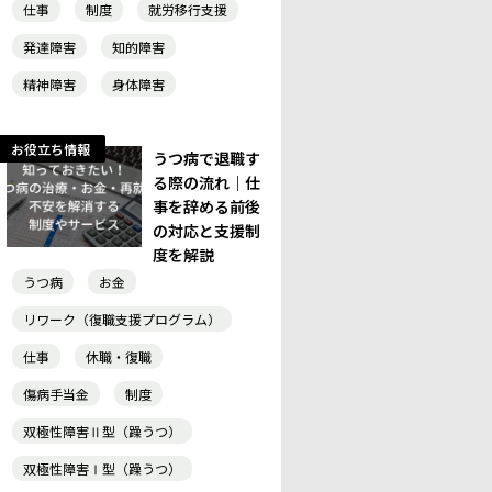
仕事
制度
就労移行支援
発達障害
知的障害
精神障害
身体障害
お役立ち情報
うつ病で退職す
る際の流れ｜仕
事を辞める前後
の対応と支援制
度を解説
うつ病
お金
リワーク（復職支援プログラム）
仕事
休職・復職
傷病手当金
制度
双極性障害Ⅱ型（躁うつ）
双極性障害Ⅰ型（躁うつ）