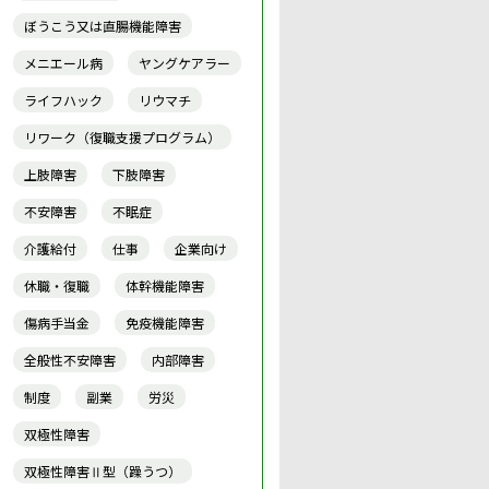
ぼうこう又は直腸機能障害
メニエール病
ヤングケアラー
ライフハック
リウマチ
リワーク（復職支援プログラム）
上肢障害
下肢障害
不安障害
不眠症
介護給付
仕事
企業向け
休職・復職
体幹機能障害
傷病手当金
免疫機能障害
全般性不安障害
内部障害
制度
副業
労災
双極性障害
双極性障害Ⅱ型（躁うつ）