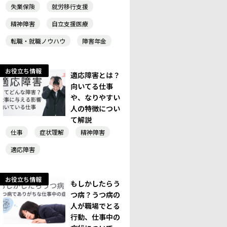
失業保険
就労移行支援
精神障害
自立支援医療
転職・就職ノウハウ
障害年金
お役立ち情報
適応障害とは？
向いてる仕事
や、なりやすい
人の特徴につい
て解説
仕事
症状理解
精神障害
適応障害
お役立ち情報
もしかしたらう
つ病？うつ病の
人が職場でとる
行動、仕事中の