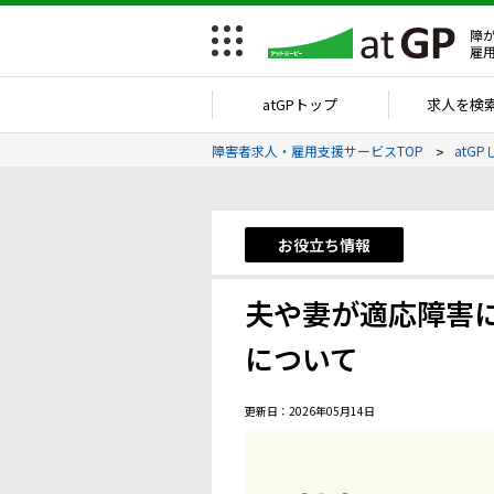
障
雇
atGPトップ
求人を検
障害者求人・雇用支援サービスTOP
atGP
お役立ち情報
夫や妻が適応障害
について
更新日：2026年05月14日