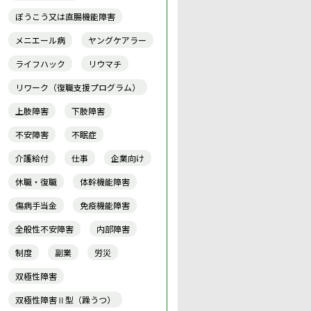
ぼうこう又は直腸機能障害
メニエール病
ヤングケアラー
ライフハック
リウマチ
リワーク（復職支援プログラム）
上肢障害
下肢障害
不安障害
不眠症
介護給付
仕事
企業向け
休職・復職
体幹機能障害
傷病手当金
免疫機能障害
全般性不安障害
内部障害
制度
副業
労災
双極性障害
双極性障害Ⅱ型（躁うつ）