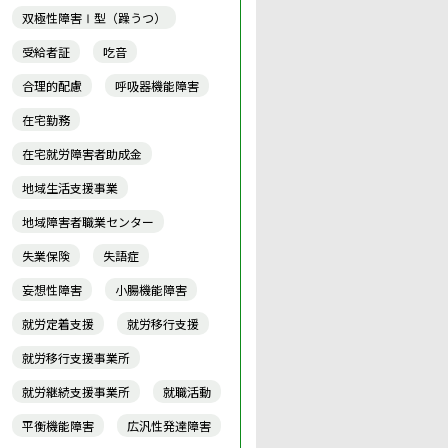
双極性障害Ⅰ型（躁うつ）
受給者証
吃音
合理的配慮
呼吸器機能障害
在宅勤務
在宅就労障害者助成金
地域生活支援事業
地域障害者職業センター
失業保険
失語症
妄想性障害
小腸機能障害
就労定着支援
就労移行支援
就労移行支援事業所
就労継続支援事業所
就職活動
平衡機能障害
広汎性発達障害