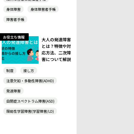
身体障害
身体障害者手帳
障害者手帳
お役立ち情報
大人の発達障害
とは？特徴や対
応方法、二次障
害について解説
制度
接し方
注意欠如・多動性障害(ADHD)
発達障害
自閉症スペクトラム障害(ASD)
限局性学習障害(学習障害/LD)