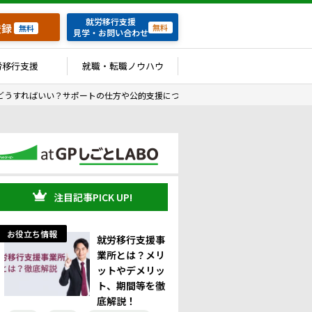
就労移行支援
登録
無料
無料
見学・お問い合わせ
労移行支援
就職・転職ノウハウ
どうすればいい？サポートの仕方や公的支援について
注目記事PICK UP!
お役立ち情報
就労移行支援事
業所とは？メリ
ットやデメリッ
ト、期間等を徹
底解説！