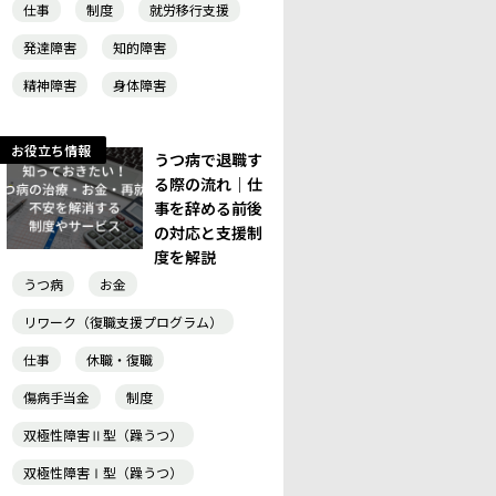
仕事
制度
就労移行支援
発達障害
知的障害
精神障害
身体障害
お役立ち情報
うつ病で退職す
る際の流れ｜仕
事を辞める前後
の対応と支援制
度を解説
うつ病
お金
リワーク（復職支援プログラム）
仕事
休職・復職
傷病手当金
制度
双極性障害Ⅱ型（躁うつ）
双極性障害Ⅰ型（躁うつ）