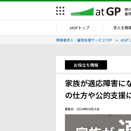
障
雇
atGPトップ
求人を検
障害者求人・雇用支援サービスTOP
atGP
お役立ち情報
家族が適応障害に
の仕方や公的支援
更新日：2026年05月14日