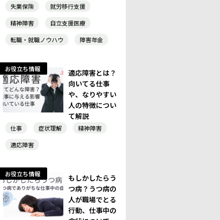
失業保険
就労移行支援
精神障害
自立支援医療
転職・就職ノウハウ
障害年金
お役立ち情報
適応障害とは？
向いてる仕事
や、なりやすい
人の特徴につい
て解説
仕事
症状理解
精神障害
適応障害
お役立ち情報
もしかしたらう
つ病？うつ病の
人が職場でとる
行動、仕事中の