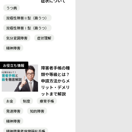
症状について
うつ病
双極性障害Ⅱ型（躁うつ）
双極性障害Ⅰ型（躁うつ）
気分変調障害
症状理解
精神障害
お役立ち情報
障害者手帳の種
類や等級とは？
申請方法からメ
リット・デメリ
ットまで解説
お金
制度
療育手帳
発達障害
知的障害
精神障害
精神障害者保健福祉手帳