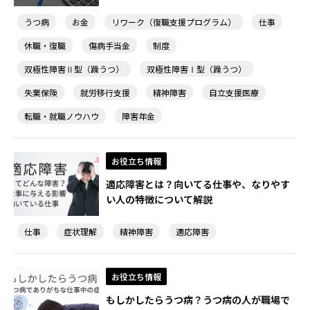
うつ病
お金
リワーク（復職支援プログラム）
仕事
休職・復職
傷病手当金
制度
双極性障害Ⅱ型（躁うつ）
双極性障害Ⅰ型（躁うつ）
失業保険
就労移行支援
精神障害
自立支援医療
転職・就職ノウハウ
障害年金
お役立ち情報
適応障害とは？向いてる仕事や、なりやす
い人の特徴について解説
仕事
症状理解
精神障害
適応障害
お役立ち情報
もしかしたらうつ病？うつ病の人が職場で