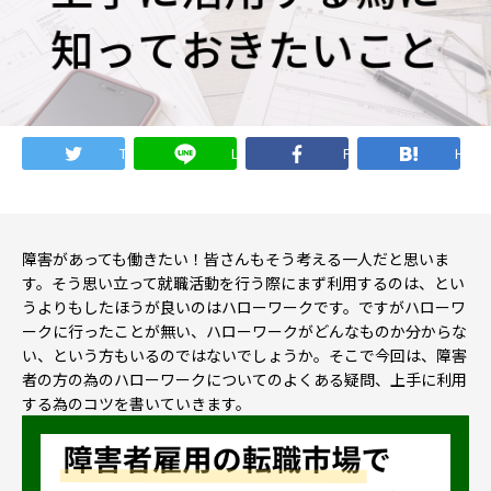
就職・転職ノウハウ
障害のある新卒学生専門の就職エージェントサービス
お問い合わせ・よくある質問
Twitter
LINE
Facebook
Hate
求人検索・スカウトサービス
お問い合わせ
障害者専門の求人検索・スカウトサービス
よくある質問
障害があっても働きたい！皆さんもそう考える一人だと思いま
す。そう思い立って就職活動を行う際にまず利用するのは、とい
うよりもしたほうが良いのはハローワークです。ですがハローワ
就労移行支援サービス
ークに行ったことが無い、ハローワークがどんなものか分からな
メニューを閉じる
い、という方もいるのではないでしょうか。そこで今回は、障害
障害別専門支援の就労移行支援サービス
者の方の為のハローワークについてのよくある疑問、上手に利用
する為のコツを書いていきます。
IT・Web制作スキルを身につける就労移行支援サービス