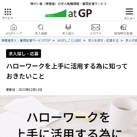
障がい者（障害者）の求人転職情報・雇用支援サービス
メニュー
サービス
障害者雇用のアットジーピー
就労移行支援
会員登録
無料
atGPトップ
求人検索
求人紹介
スカウト
就労移行支援
無料
サービスラインナップ
見学・お問い合わせ
障害者求人・雇用支援サービスTOP
atGPしごとLABO
求人を探す・応募する
求人の
atGPトップ
求人探し・応募
就転職支援サービス
ハローワークを上手に活用する為に知って
障害者専門の就転職支援サービス
各種サービス
おきたいこと
求人を検索する
更新日：2023年02月13日
障害者アスリート専門の就転職支援サービス
求人を紹介してもらう
スカウトを受ける
ハイスキルな障害者の転職支援サービス
就労支援サービス