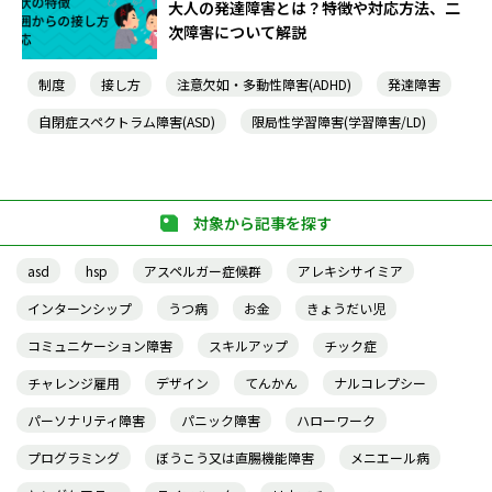
大人の発達障害とは？特徴や対応方法、二
次障害について解説
制度
接し方
注意欠如・多動性障害(ADHD)
発達障害
自閉症スペクトラム障害(ASD)
限局性学習障害(学習障害/LD)
対象から記事を探す
asd
hsp
アスペルガー症候群
アレキシサイミア
インターンシップ
うつ病
お金
きょうだい児
コミュニケーション障害
スキルアップ
チック症
チャレンジ雇用
デザイン
てんかん
ナルコレプシー
パーソナリティ障害
パニック障害
ハローワーク
プログラミング
ぼうこう又は直腸機能障害
メニエール病