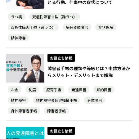
とる行動、仕事中の症状について
うつ病
双極性障害Ⅱ型（躁うつ）
双極性障害Ⅰ型（躁うつ）
気分変調障害
症状理解
精神障害
お役立ち情報
障害者手帳の種類や等級とは？申請方法か
らメリット・デメリットまで解説
お金
制度
療育手帳
発達障害
知的障害
精神障害
精神障害者保健福祉手帳
身体障害
身体障害者手帳
障害者手帳
お役立ち情報