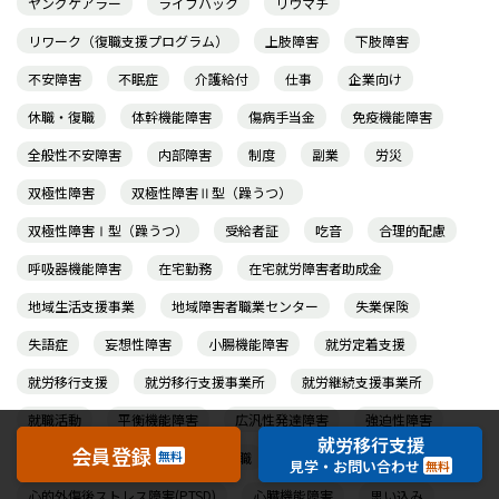
ヤングケアラー
ライフハック
リウマチ
リワーク（復職支援プログラム）
上肢障害
下肢障害
不安障害
不眠症
介護給付
仕事
企業向け
休職・復職
体幹機能障害
傷病手当金
免疫機能障害
全般性不安障害
内部障害
制度
副業
労災
双極性障害
双極性障害Ⅱ型（躁うつ）
双極性障害Ⅰ型（躁うつ）
受給者証
吃音
合理的配慮
呼吸器機能障害
在宅勤務
在宅就労障害者助成金
地域生活支援事業
地域障害者職業センター
失業保険
失語症
妄想性障害
小腸機能障害
就労定着支援
就労移行支援
就労移行支援事業所
就労継続支援事業所
就職活動
平衡機能障害
広汎性発達障害
強迫性障害
就労移行支援
会員登録
無料
強迫性障害（強迫神経症）
復職
見学・お問い合わせ
無料
心的外傷後ストレス障害(PTSD)
心臓機能障害
思い込み